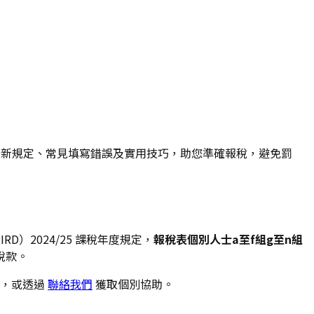
課稅年度最新規定、常見填寫錯誤及實用技巧，助您準確報稅，避免罰
D）2024/25 課稅年度規定，
報稅表個別人士a至f組g至n組
稅款。
，或透過
聯絡我們
獲取個別協助。