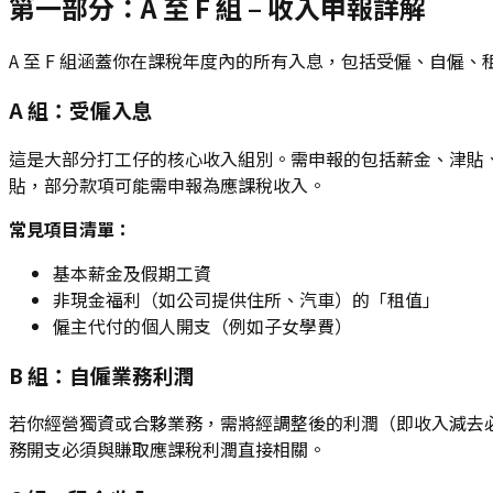
第一部分：A 至 F 組 – 收入申報詳解
A 至 F 組涵蓋你在課稅年度內的所有入息，包括受僱、自僱、租
A 組：受僱入息
這是大部分打工仔的核心收入組別。需申報的包括薪金、津貼、花
貼，部分款項可能需申報為應課稅收入。
常見項目清單：
基本薪金及假期工資
非現金福利（如公司提供住所、汽車）的「租值」
僱主代付的個人開支（例如子女學費）
B 組：自僱業務利潤
若你經營獨資或合夥業務，需將經調整後的利潤（即收入減去必要開
務開支必須與賺取應課稅利潤直接相關。