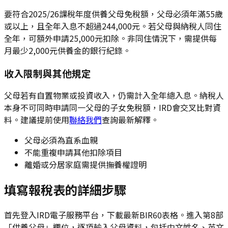
要符合2025/26課稅年度供養父母免稅額，父母必須年滿55歲
或以上，且全年入息不超過244,000元。若父母與納稅人同住
全年，可額外申請25,000元扣除。非同住情況下，需提供每
月最少2,000元供養金的銀行紀錄。
收入限制與其他規定
父母若有自置物業或投資收入，仍需計入全年總入息。納稅人
本身不可同時申請同一父母的子女免稅額，IRD會交叉比對資
料。建議提前使用
聯絡我們
查詢最新解釋。
父母必須為直系血親
不能重複申請其他扣除項目
離婚或分居家庭需提供撫養權證明
填寫報稅表的詳細步驟
首先登入IRD電子服務平台，下載最新BIR60表格。進入第8部
「供養父母」欄位，逐項輸入父母資料，包括中文姓名、英文