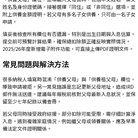
姓名及身份證號碼。接著選擇「同住」或「非同住」選項，並
附上供養金額證明。若父母有多名子女供養，只可由一名子女
申請。
填妥後檢查所有欄位有否遺漏，特別是出生日期與入息估算。
提交前可預覽計算結果，確保總扣除額正確反映實際情況。
2025/26年度新增電子附件功能，可直接上傳PDF證明文件。
常見問題與解決方法
很多納稅人填寫時混淆「供養父母」與「供養祖父母」欄位，
導致申請被拒。另一常見錯誤是忘記更新父母地址，造成IRD
郵件無法送達。建議每年報稅前核對父母最新入息狀況，並保
留至少七年紀錄以備查冊。
若父母同時接受政府綜援，部分扣除可能受限，需仔細計算淨
入息。遇到複雜家庭情況，例如繼父母或領養關係，應及早準
備法定文件證明關係。