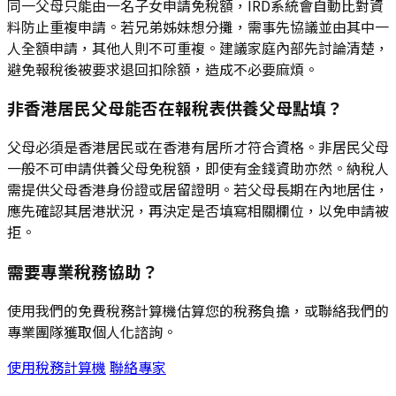
同一父母只能由一名子女申請免稅額，IRD系統會自動比對資
料防止重複申請。若兄弟姊妹想分攤，需事先協議並由其中一
人全額申請，其他人則不可重複。建議家庭內部先討論清楚，
避免報稅後被要求退回扣除額，造成不必要麻煩。
非香港居民父母能否在報稅表供養父母點填？
父母必須是香港居民或在香港有居所才符合資格。非居民父母
一般不可申請供養父母免稅額，即使有金錢資助亦然。納稅人
需提供父母香港身份證或居留證明。若父母長期在內地居住，
應先確認其居港狀況，再決定是否填寫相關欄位，以免申請被
拒。
需要專業稅務協助？
使用我們的免費稅務計算機估算您的稅務負擔，或聯絡我們的
專業團隊獲取個人化諮詢。
使用稅務計算機
聯絡專家