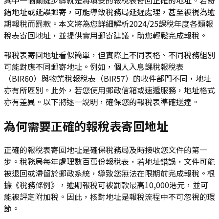
錯地址或延誤郵寄，可能導致稅務局延遲處理，甚至被視為逾
期報稅而罰款。本文將為您詳細解析2024/25課稅年度各類報
稅表寄回地址，並提供實用郵寄建議，助您輕鬆完成報稅。
報稅表寄回地址看似簡單，但實際上不同表格、不同稅務組別
可能對應不同郵寄地址。例如，個人入息課稅報稅表
（BIR60）與物業稅報稅表（BIR57）的收件部門不同，地址
亦有所區別。此外，若您使用郵政信箱或速遞服務，地址格式
亦有差異。以下將逐一說明，確保您的報稅表準確送達。
為何需要正確的報稅表寄回地址
正確的報稅表寄回地址是確保稅務局及時接收您文件的第一
步。稅務局每年處理數百萬份報稅表，若地址錯誤，文件可能
被退回或滯留於郵政系統，導致您無法在限期前完成報稅。根
據《稅務條例》，逾期報稅可被罰款最高10,000港元，並可
能被評定附加稅。因此，核對地址是報稅流程中不可忽視的環
節。