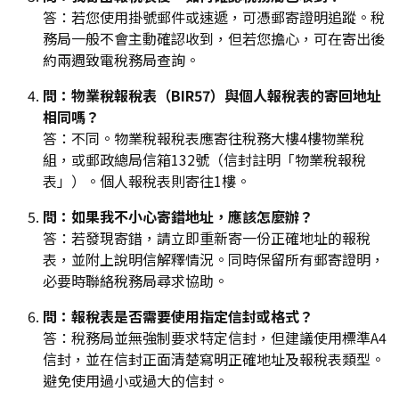
答：若您使用掛號郵件或速遞，可憑郵寄證明追蹤。稅
務局一般不會主動確認收到，但若您擔心，可在寄出後
約兩週致電稅務局查詢。
問：物業稅報稅表（BIR57）與個人報稅表的寄回地址
相同嗎？
答：不同。物業稅報稅表應寄往稅務大樓4樓物業稅
組，或郵政總局信箱132號（信封註明「物業稅報稅
表」）。個人報稅表則寄往1樓。
問：如果我不小心寄錯地址，應該怎麼辦？
答：若發現寄錯，請立即重新寄一份正確地址的報稅
表，並附上說明信解釋情況。同時保留所有郵寄證明，
必要時聯絡稅務局尋求協助。
問：報稅表是否需要使用指定信封或格式？
答：稅務局並無強制要求特定信封，但建議使用標準A4
信封，並在信封正面清楚寫明正確地址及報稅表類型。
避免使用過小或過大的信封。