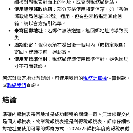
細核對報稅表封面上的地址，或查閱稅務局網站。
使用錯誤郵政信箱
：部分表格使用特定信箱，如「香港
郵政總局信箱132號」通用，但有些表格指定其他信
箱。請以官方指引為準。
未寫回郵地址
：若郵件無法送達，無回郵地址將導致丟
失。
逾期郵寄
：報稅表須在發出後一個月內（或指定限期）
寄回。建議提前一週郵寄。
使用非標準信封
：稅務局建議使用標準信封，避免因尺
寸不符而延誤。
若您對郵寄地址有疑問，可使用我們的
稅務計算機
估算稅款，
或
聯絡我們
查詢。
結論
準確的報稅表寄回地址是成功報稅的關鍵一環。無論您提交的
是個人報稅表、物業稅報稅表還是利得稅報稅表，都應仔細核
對地址並使用可靠的郵寄方式。2024/25課稅年度的報稅表截