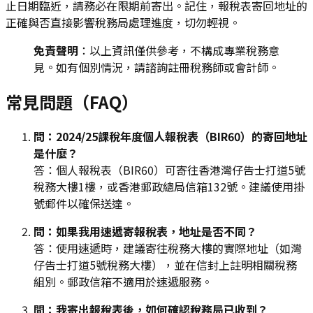
止日期臨近，請務必在限期前寄出。記住，報稅表寄回地址的
正確與否直接影響稅務局處理進度，切勿輕視。
免責聲明
：以上資訊僅供參考，不構成專業稅務意
見。如有個別情況，請諮詢註冊稅務師或會計師。
常見問題（FAQ）
問：2024/25課稅年度個人報稅表（BIR60）的寄回地址
是什麼？
答：個人報稅表（BIR60）可寄往香港灣仔告士打道5號
稅務大樓1樓，或香港郵政總局信箱132號。建議使用掛
號郵件以確保送達。
問：如果我用速遞寄報稅表，地址是否不同？
答：使用速遞時，建議寄往稅務大樓的實際地址（如灣
仔告士打道5號稅務大樓），並在信封上註明相關稅務
組別。郵政信箱不適用於速遞服務。
問：我寄出報稅表後，如何確認稅務局已收到？