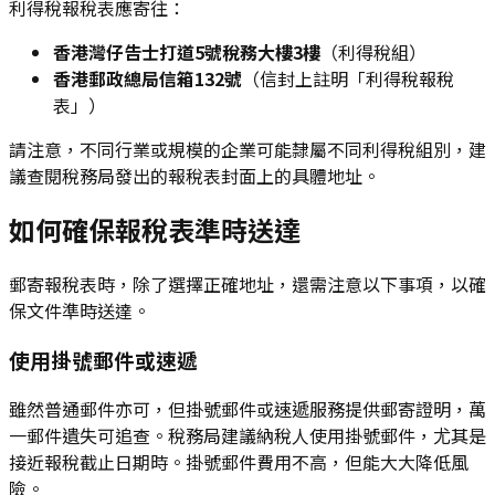
利得稅報稅表應寄往：
香港灣仔告士打道5號稅務大樓3樓
（利得稅組）
香港郵政總局信箱132號
（信封上註明「利得稅報稅
表」）
請注意，不同行業或規模的企業可能隸屬不同利得稅組別，建
議查閱稅務局發出的報稅表封面上的具體地址。
如何確保報稅表準時送達
郵寄報稅表時，除了選擇正確地址，還需注意以下事項，以確
保文件準時送達。
使用掛號郵件或速遞
雖然普通郵件亦可，但掛號郵件或速遞服務提供郵寄證明，萬
一郵件遺失可追查。稅務局建議納稅人使用掛號郵件，尤其是
接近報稅截止日期時。掛號郵件費用不高，但能大大降低風
險。