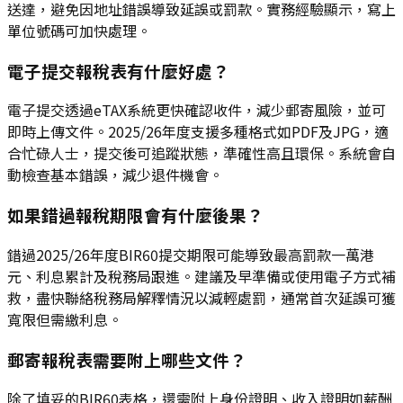
送達，避免因地址錯誤導致延誤或罰款。實務經驗顯示，寫上
單位號碼可加快處理。
電子提交報稅表有什麼好處？
電子提交透過eTAX系統更快確認收件，減少郵寄風險，並可
即時上傳文件。2025/26年度支援多種格式如PDF及JPG，適
合忙碌人士，提交後可追蹤狀態，準確性高且環保。系統會自
動檢查基本錯誤，減少退件機會。
如果錯過報稅期限會有什麼後果？
錯過2025/26年度BIR60提交期限可能導致最高罰款一萬港
元、利息累計及稅務局跟進。建議及早準備或使用電子方式補
救，盡快聯絡稅務局解釋情況以減輕處罰，通常首次延誤可獲
寬限但需繳利息。
郵寄報稅表需要附上哪些文件？
除了填妥的BIR60表格，還需附上身份證明、收入證明如薪酬