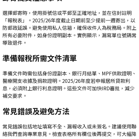
選擇郵寄時，使用掛號信或平郵至正確地址，並在信封註明
「報稅表」。2025/26年度截止日期前至少提前一週寄出，以
防郵政延誤。避免使用私人信箱，確保收件人為稅務局。附上
所有必要附件，如身份證明副本。實例顯示，漏寫單位號碼常
導致退件。
準備報稅所需文件清單
準備文件時需包括身份證副本、銀行月結單、MPF供款證明、
醫療開支收據及捐款證明。2025/26年度若申報居所貸款利
息，必須附上銀行利息證明。這些文件可加快IRD審批，減少
補交要求。
常見錯誤及避免方法
常見錯誤包括地址填寫不全、漏報收入或未簽名。建議使用聯
絡我們查詢專業意見。檢查表格所有欄位後再提交，可大幅降