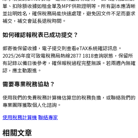
單、扣除額收據如租金單及MPF供款證明等。所有副本應清晰
並註明姓名，確保稅務局能快速處理，避免因文件不足而要求
補交，補交會延長退稅時間。
如何確認報稅表已成功提交？
郵寄後保留收據，電子提交則查看eTAX系統確認訊息。
2025/26年度可致電稅務局熱線2877 1818查詢狀態，保留所
有記錄以備日後參考，確保報稅過程完整無誤。若兩週內無確
認，應主動跟進。
需要專業稅務協助？
使用我們的免費稅務計算機估算您的稅務負擔，或聯絡我們的
專業團隊獲取個人化諮詢。
使用稅務計算機
聯絡專家
相關文章