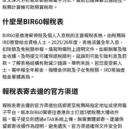
稅務計算機可助預算稅款。
什麼是BIR60報稅表
BIR60是香港薪俸稅及個人入息稅的主要報稅表格，由稅務局
IRD寄發給合資格人士。2025/26年度，表格涵蓋全年入息、
扣除額及免稅額申報。填寫時需附上證明文件，如薪酬單及租
金收據。及時提交可確保退稅順利，延誤則可能引致利息及罰
款。了解表格結構有助減少錯誤。舉例來說，若您是受薪人
士，需申報全年薪金、強積金供款及子女免稅額，IRD常抽查
租金單據真偽。
報稅表寄去邊的官方渠道
報稅表寄去邊的官方渠道包括郵寄至稅務局指定地址或使用電
子平台。紙本BIR60需寄往香港告士打道5號稅務大樓收件
箱。電子提交則透過eTAX系統上傳，無需實體郵寄。建議保
留郵寄收據作為證明，避免遺失。官方渠道確保文件安全到