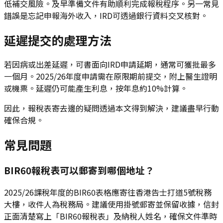
低補交風險。及早準備文件有助順利完成報稅程序。另一常見
錯誤是忘記申報海外收入，IRD可透過銀行資料交叉核對。
延遲提交的處理方法
若因病或出差延遲，可書面向IRD申請延期，通常可獲批最多
一個月。2025/26年度申請需在原限期前提交，附上醫生證明
或機票。延遲仍可能產生利息，按年息約10%計算。
因此，報稅表寄去邊的疑問透過本文得到解決，建議盡早行動
確保合規。
常見問題
BIR60報稅表可以郵寄到哪個地址？
2025/26課稅年度的BIR60表格應寄往香港告士打道5號稅務
大樓，收件人為稅務局。建議使用掛號郵寄並保留收據，信封
正面清楚寫上「BIR60報稅表」及納稅人姓名，確保文件準時