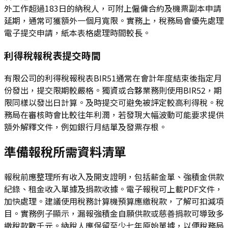
外工作超過183日的納稅人，可附上僱傭合約及機票副本申請
延期，通常可獲額外一個月寬限。實務上，稅務局會優先處理
電子提交申請，紙本表格處理時間較長。
利得稅報稅表提交時間
有限公司的利得稅報稅表BIR51通常在會計年度結束後指定月
份發出，提交限期較嚴格。獨資或合夥業務則使用BIR52，期
限同樣以發出日計算。及時提交可避免被評定較高利得稅。稅
務局在審核時會比較往年利潤，若發現大幅波動可能要求提供
額外解釋文件，例如銀行月結單及發票存根。
準備報稅所需資料清單
報稅前應整理所有收入及開支證明，包括薪金單、強積金供款
紀錄、租金收入單據及捐款收據。電子報稅可上載PDF文件，
加快處理。建議使用稅務計算機預算應繳稅款，了解可扣減項
目。實務例子顯示，漏報強積金自願供款或慈善捐款可導致多
繳稅款數千元。納稅人應保留至少七年原始單據，以便稅務局