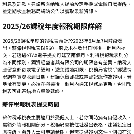
利息及罰款。建議所有納稅人提前設定手機或電腦日曆提醒，
並定期檢查稅務局網站公告以獲取最新資訊。
2025/26課稅年度報稅期限詳解
2025/26課稅年度的報稅表預計於2025年6月至7月陸續發
出。薪俸稅報稅表BIR60一般要求在發出日期後一個月內提
交，若透過eTAX電子提交可延至兩個月。利得稅報稅表則分
為不同類別，獨資經營者與有限公司的期限各有差異。納稅人
應留意郵寄或電子通知，避免錯過期限。稅務局會視乎郵遞情
況調整實際收到日期，建議保留郵戳或電郵記錄作為證明。若
地址有變更，必須在搬遷後一個月內通知稅務局更新，否則報
稅表可能寄錯地方導致延誤。
薪俸稅報稅表提交時間
薪俸稅報稅表主要適用於受僱人士。若你同時擁有自僱收入，
需額外填報相關部分。稅務局會按住址發出表格，建議設定日
曆提醒。海外人士可申請延期，但需提供證明文件。例如在海