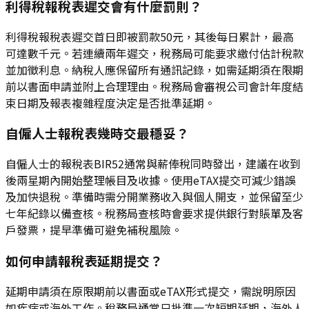
利得稅報稅表遲交會有什麼罰則？
利得稅報稅表遲交首日即被罰款50元，其後每日累計，最高
可達數千元。若連續兩年遲交，稅務局可能要求繳付估計稅款
並加徵利息。納稅人應保留所有通訊記錄，如需延期須在限期
前以書面申請並附上合理理由。稅務局會審視公司會計年度結
束日期及報表複雜程度決定是否批準延期。
自僱人士報稅表幾時交最穩妥？
自僱人士的報稅表BIR52通常與薪俸稅同時發出，建議在收到
後兩星期內開始整理帳目及收據。使用eTAX提交可減少錯誤
及加快退稅。準備時需分開業務收入與個人開支，並保留至少
七年紀錄以備查核。稅務局查核時會要求提供銀行對賬單及客
戶發票，提早準備可避免補稅風險。
如何申請報稅表延期提交？
延期申請須在原限期前以書面或eTAX形式提交，需說明原因
如疾病或海外工作。稅務局通常只批準一次短期延期，海外人