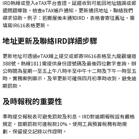
IRD熱線或登入eTAX平台查證。延遲收到可能因地址錯誤或郵
遞問題導致。檢查eTAX帳戶通知，更新通訊地址，聯絡我們
尋求協助。例子：若搬屋後未通知IRD，表格會寄往舊址，需
填寫IR616表格更新。
地址更新及聯絡IRD詳細步驟
更新地址可透過eTAX線上提交或郵寄IR616表格至九龍觀塘道
388號。熱線1811需提供身份證號碼及最後四位數字查詢，辦
公時間為星期一至五上午八時半至中午十二時及下午一時至五
時。實務案例顯示，及早更新可確保四月初準時收到，避免逾
期罰款。
及時報稅的重要性
準時提交報稅表可避免罰款及利息。IRD對逾期報稅設有嚴格
規定，首期罰款可達稅款10%。使用工具預算稅務有助規
劃，保留提交記錄以作證明。