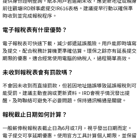
提供身份證明查詢。紙本用戶若逾期未收，應更新地址或親身
前往觀塘IRD辦事處提交IR616表格。建議提早行動以確保準
時收到並完成報稅程序。
電子報稅表有什麼優勢？
電子報稅表可快速下載，減少郵遞延誤風險。用戶能即時填寫
及提交，配合稅務計算機更準確估算。環保之餘亦有延長提交
期限的優惠。適合經常使用電腦的納稅人，過程簡單高效。
未收到報稅表會有罰款嗎？
不會因未收到而直接罰款，但若因地址錯誤導致延誤報稅則可
能受罰。建議主動查詢或更新資料。IRD會視乎情況發出提
醒，及時聯絡可避免不必要問題。保持通訊暢通是關鍵。
報稅截止日期如何計算？
一般薪俸稅報稅表截止日為6月或7月，視乎發出日期而定。
電子提交可享延期優惠。使用官方工具計算個人期限，並保留