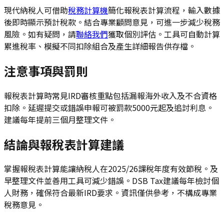
現代納稅人可借助
稅務計算機
簡化報稅表計算流程，輸入數據
後即時顯示預計稅款。結合專業顧問意見，可進一步減少稅務
風險。如有疑問，請
聯絡我們
獲取個別評估。工具可自動計算
累進稅率、模擬不同扣除組合及產生詳細報告供存檔。
注意事項與罰則
報稅表計算時常見IRD審核重點包括漏報海外收入及不合資格
扣除。延遲提交或錯誤申報可被罰款5000元起及追討利息。
建議每年提前三個月整理文件。
結論與報稅表計算建議
掌握報稅表計算能讓納稅人在2025/26課稅年度有效節稅。及
早整理文件並善用工具可減少錯誤。DSB Tax建議每年檢討個
人財務，確保符合最新IRD要求。資訊僅供參考，不構成專業
稅務意見。