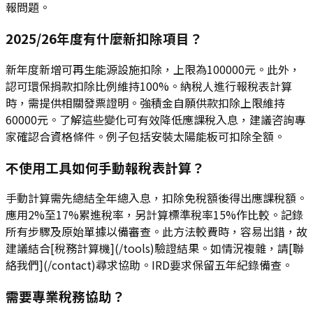
報問題。
2025/26年度有什麼新扣除項目？
新年度新增可再生能源設施扣除，上限為100000元。此外，
認可環保捐款扣除比例維持100%。納稅人進行報稅表計算
時，需提供相關發票證明。強積金自願供款扣除上限維持
60000元。了解這些變化可有效降低應課稅入息，建議咨詢專
家確認合資格條件。例子包括安裝太陽能板可扣除全額。
不使用工具如何手動報稅表計算？
手動計算需先總結全年總入息，扣除免稅額後得出應課稅額。
應用2%至17%累進稅率，另計算標準稅率15%作比較。記錄
所有步驟及原始單據以備審查。此方法較費時，容易出錯，故
建議結合[稅務計算機](/tools)驗證結果。如情況複雜，請[聯
絡我們](/contact)尋求協助。IRD要求保留五年紀錄備查。
需要專業稅務協助？