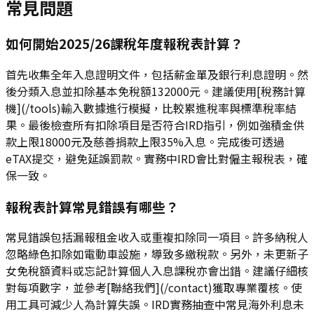
常見問題
如何開始2025/26課稅年度報稅表計算？
首先收集全年入息證明文件，包括薪金單及銀行利息證明。然
後分類入息並扣除基本免稅額132000元。建議使用[稅務計算
機](/tools)輸入數據進行模擬，比較累進稅率與標準稅率結
果。最後檢查所有扣除項目是否符合IRD指引，例如強積金供
款上限18000元及慈善捐款上限35%入息。完成後可透過
eTAX提交，避免延誤罰款。實務中IRD會比對僱主報稅表，確
保一致。
報稅表計算常見錯誤有哪些？
常見錯誤包括漏報租金收入或重複扣除同一項目。許多納稅人
忽略綠色扣除如電動車設施，導致多繳稅款。另外，未更新子
女免稅額資料或忘記計算個人入息課稅亦會出錯。建議仔細核
對每項數字，並參考[聯絡我們](/contact)獲取專業覆核。使
用工具可減少人為計算失誤。IRD實務抽查中常見海外利息未