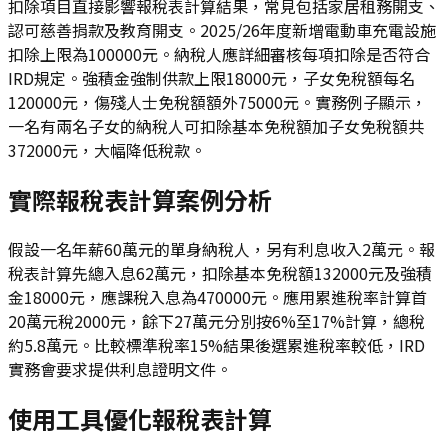
扣除項目直接影響報稅表計算結果，常見包括家居租務開支、
認可慈善捐款及教育開支。2025/26年度新增電動車充電設施
扣除上限為100000元。納稅人應詳細審核每項扣除是否符合
IRD規定。強積金強制供款上限18000元，子女免稅額每名
120000元，傷殘人士免稅額額外75000元。實務例子顯示，
一名有兩名子女的納稅人可扣除基本免稅額加子女免稅額共
372000元，大幅降低稅款。
實際報稅表計算案例分析
假設一名年薪60萬元的單身納稅人，另有利息收入2萬元。報
稅表計算先總入息62萬元，扣除基本免稅額132000元及強積
金18000元，應課稅入息為470000元。應用累進稅率計算首
20萬元稅2000元，餘下27萬元分別按6%至17%計算，總稅
約5.8萬元。比較標準稅率15%結果後選累進稅率較低，IRD
實務會要求提供利息證明文件。
使用工具優化報稅表計算