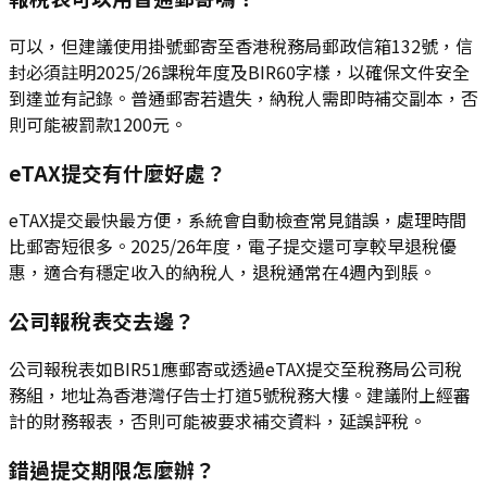
可以，但建議使用掛號郵寄至香港稅務局郵政信箱132號，信
封必須註明2025/26課稅年度及BIR60字樣，以確保文件安全
到達並有記錄。普通郵寄若遺失，納稅人需即時補交副本，否
則可能被罰款1200元。
eTAX提交有什麼好處？
eTAX提交最快最方便，系統會自動檢查常見錯誤，處理時間
比郵寄短很多。2025/26年度，電子提交還可享較早退稅優
惠，適合有穩定收入的納稅人，退稅通常在4週內到賬。
公司報稅表交去邊？
公司報稅表如BIR51應郵寄或透過eTAX提交至稅務局公司稅
務組，地址為香港灣仔告士打道5號稅務大樓。建議附上經審
計的財務報表，否則可能被要求補交資料，延誤評稅。
錯過提交期限怎麼辦？