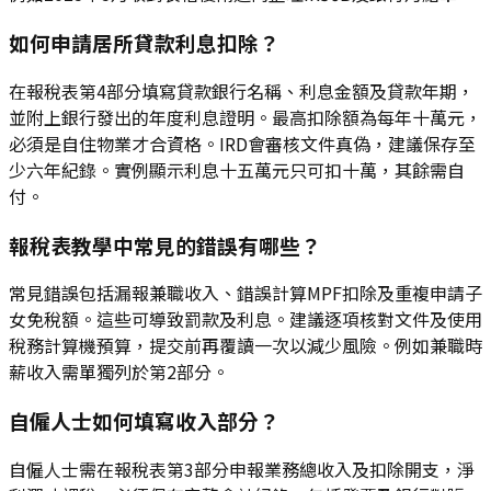
如何申請居所貸款利息扣除？
在報稅表第4部分填寫貸款銀行名稱、利息金額及貸款年期，
並附上銀行發出的年度利息證明。最高扣除額為每年十萬元，
必須是自住物業才合資格。IRD會審核文件真偽，建議保存至
少六年紀錄。實例顯示利息十五萬元只可扣十萬，其餘需自
付。
報稅表教學中常見的錯誤有哪些？
常見錯誤包括漏報兼職收入、錯誤計算MPF扣除及重複申請子
女免稅額。這些可導致罰款及利息。建議逐項核對文件及使用
稅務計算機預算，提交前再覆讀一次以減少風險。例如兼職時
薪收入需單獨列於第2部分。
自僱人士如何填寫收入部分？
自僱人士需在報稅表第3部分申報業務總收入及扣除開支，淨