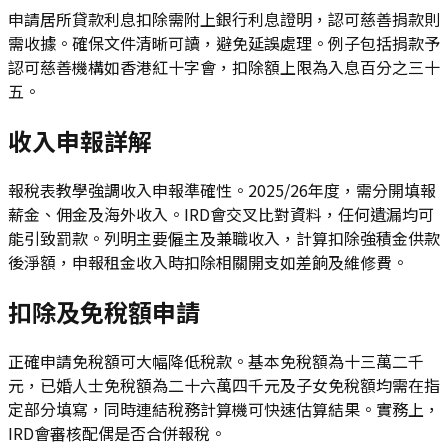
申請居所貸款利息扣除需附上銀行利息證明，認可慈善捐款則
需收據。確保文件清晰可讀，避免延誤處理。例子包括捐款予
認可慈善機構如香港紅十字會，扣除額上限為入息百分之三十
五。
收入申報詳解
報稅表教學強調收入申報準確性。2025/26年度，需分開填報
薪金、佣金及海外收入。IRD會交叉比對資料，任何遺漏均可
能引致罰款。列明主要僱主及兼職收入，計算扣除強積金供款
後淨額，申報租金收入時扣除相關開支如差餉及維修費。
扣除及免稅額申請
正確申請免稅額可大幅降低稅款。基本免稅額為十三萬二千
元，已婚人士免稅額為二十六萬四千元及子女免稅額均需在指
定部分填寫，同時連結稅務計算機可快速估算結果。實務上，
IRD會審核配偶是否合併報稅。