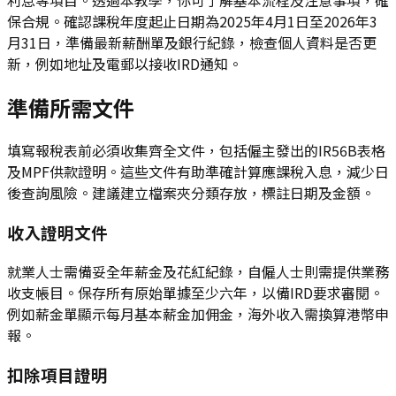
保合規。確認課稅年度起止日期為2025年4月1日至2026年3
月31日，準備最新薪酬單及銀行紀錄，檢查個人資料是否更
新，例如地址及電郵以接收IRD通知。
準備所需文件
填寫報稅表前必須收集齊全文件，包括僱主發出的IR56B表格
及MPF供款證明。這些文件有助準確計算應課稅入息，減少日
後查詢風險。建議建立檔案夾分類存放，標註日期及金額。
收入證明文件
就業人士需備妥全年薪金及花紅紀錄，自僱人士則需提供業務
收支帳目。保存所有原始單據至少六年，以備IRD要求審閱。
例如薪金單顯示每月基本薪金加佣金，海外收入需換算港幣申
報。
扣除項目證明