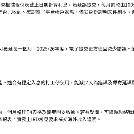
D會根據報稅表截止日期計算利息，若延誤提交，每月罰款由10
是否已收到、確認電子平台帳戶狀態、備妥身份證明文件副本。
可獲延長一個月。2025/26年度，電子提交更方便且減少錯誤。
能。適合有穩定入息的打工仔使用，能減少人為錯誤及郵寄延誤
前一個月整理T4表格及醫療開支收據。若有疑問，可隨時聯絡我
報表。實務上IRD常見要求補交海外收入證明。