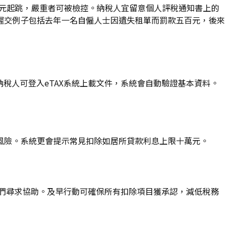
0元起跳，嚴重者可被檢控。納稅人宜留意個人評稅通知書上的
遲交例子包括去年一名自僱人士因遺失租單而罰款五百元，後來
納稅人可登入eTAX系統上載文件，系統會自動驗證基本資料。
風險。系統更會提示常見扣除如居所貸款利息上限十萬元。
們尋求協助。及早行動可確保所有扣除項目獲承認，減低稅務