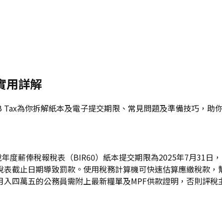
度實用詳解
DSB Tax為你拆解紙本及電子提交期限、常見問題及準備技巧
年度薪俸稅報稅表（BIR60）紙本提交期限為2025年7月31日
稅表截止日期導致罰款。使用稅務計算機可快速估算應繳稅款，幫
月入四萬五的公務員需附上最新糧單及MPF供款證明，否則評稅