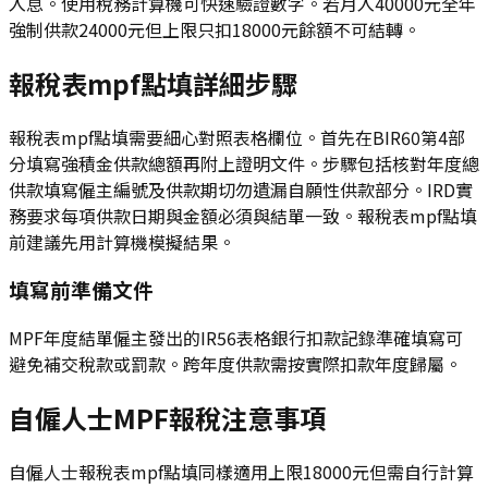
入息。使用稅務計算機可快速驗證數字。若月入40000元全年
強制供款24000元但上限只扣18000元餘額不可結轉。
報稅表mpf點填詳細步驟
報稅表mpf點填需要細心對照表格欄位。首先在BIR60第4部
分填寫強積金供款總額再附上證明文件。步驟包括核對年度總
供款填寫僱主編號及供款期切勿遺漏自願性供款部分。IRD實
務要求每項供款日期與金額必須與結單一致。報稅表mpf點填
前建議先用計算機模擬結果。
填寫前準備文件
MPF年度結單僱主發出的IR56表格銀行扣款記錄準確填寫可
避免補交稅款或罰款。跨年度供款需按實際扣款年度歸屬。
自僱人士MPF報稅注意事項
自僱人士報稅表mpf點填同樣適用上限18000元但需自行計算