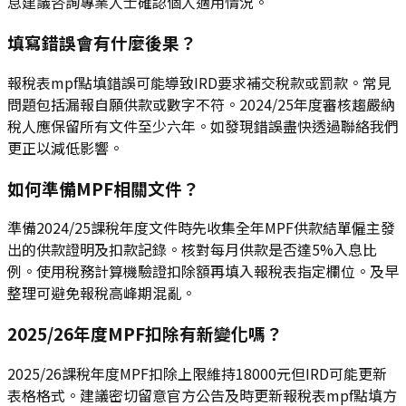
息建議咨詢專業人士確認個人適用情況。
填寫錯誤會有什麼後果？
報稅表mpf點填錯誤可能導致IRD要求補交稅款或罰款。常見
問題包括漏報自願供款或數字不符。2024/25年度審核趨嚴納
稅人應保留所有文件至少六年。如發現錯誤盡快透過聯絡我們
更正以減低影響。
如何準備MPF相關文件？
準備2024/25課稅年度文件時先收集全年MPF供款結單僱主發
出的供款證明及扣款記錄。核對每月供款是否達5%入息比
例。使用稅務計算機驗證扣除額再填入報稅表指定欄位。及早
整理可避免報稅高峰期混亂。
2025/26年度MPF扣除有新變化嗎？
2025/26課稅年度MPF扣除上限維持18000元但IRD可能更新
表格格式。建議密切留意官方公告及時更新報稅表mpf點填方