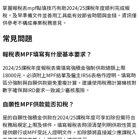
掌握報稅表mpf點填技巧有助2024/25課稅年度順利完成報
稅。及早準備文件並善用工具能有效節省時間與金錢。資訊僅
供參考不構成專業稅務意見。
常見問題
報稅表MPF填寫有什麼基本要求？
2024/25課稅年度報稅表需填寫強積金強制供款總額上限
18000元。必須附上MPF結單及僱主IR56表格作證明。填寫時
區分強制與自願供款避免重複計算。建議使用稅務計算機核對
數字確保與IRD要求一致減少審核風險。
自願性MPF供款能否扣稅？
是的自願性強積金供款在2024/25課稅年度可享扣除但需符合
稅務局規定上限及條件。填寫報稅表時須清楚列明供款性質並
提供銀行或MPF受託人證明文件。扣除額將直接減少應課稅入