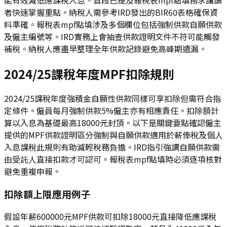
者快速掌握重點。納稅人需參考IRD發出的BIR60表格確保資
料準確。報稅表mpf點填涉及多個欄位包括強制供款自願供款
及僱主編號等。IRD實務上會抽查供款證明文件不符可能觸發
補稅。納稅人應盡早整理全年供款記錄避免高峰期遺漏。
2024/25課稅年度MPF扣除規則
2024/25課稅年度強積金自願性供款同樣可享扣除但需符合指
定條件。僱員每月強制供款5%僱主亦有相應責任。扣除額計
算以入息為基礎最高18000元封頂。以下是關鍵要點確認僱主
提供的MPF供款證明區分強制與自願供款適用於薪俸稅及個人
入息課稅此規則有助減輕稅務負擔。IRD指引強調自願供款需
由受託人直接扣款才可認可。報稅表mpf點填時必須逐項核對
避免重複申報。
扣除額上限應用例子
假設年薪600000元MPF供款可扣除18000元直接降低應課稅