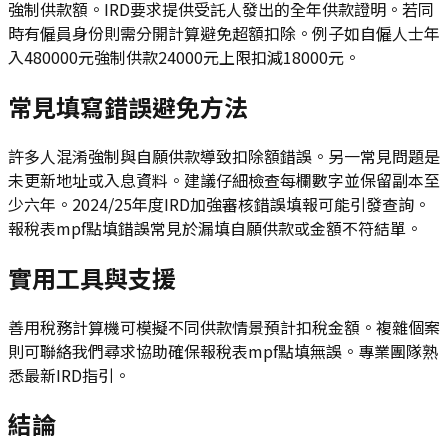
強制供款額。IRD要求提供受託人發出的全年供款證明。若同
時有僱員身份則需分開計算避免超額扣除。例子如自僱人士年
入480000元強制供款24000元上限扣減18000元。
常見填寫錯誤避免方法
許多人混淆強制與自願供款導致扣除額錯誤。另一常見問題是
未更新地址或入息資料。建議仔細檢查每欄數字並保留副本至
少六年。2024/25年度IRD加強審核錯誤填報可能引發查詢。
報稅表mpf點填錯誤常見於漏填自願供款或金額不符結單。
實用工具與支援
善用稅務計算機可模擬不同供款情景預計扣稅金額。複雜個案
則可聯絡我們尋求協助確保報稅表mpf點填無誤。專業團隊熟
悉最新IRD指引。
結論