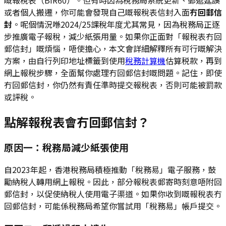
或者個人搬遷，你可能會發現自己嘅報稅表信封入面
冇回郵信
封
。呢個情況喺2024/25課稅年度尤其常見，因為稅務局正逐
步推廣電子報稅，減少紙張用量。如果你正面對「報稅表冇回
郵信封」嘅煩惱，唔使擔心，本文會詳細解釋所有可行嘅解決
方案，由自行列印地址標籤到使用
稅務計算機
估算税款，再到
網上報稅步驟，全面幫你處理冇回郵信封嘅問題。記住，即使
冇回郵信封，你仍然有責任準時提交報稅表，否則可能被罰款
或評稅。
點解報稅表會冇回郵信封？
原因一：稅務局減少紙張使用
自2023年起，香港稅務局積極推動「稅務易」電子服務，鼓
勵納稅人轉用網上報稅。因此，部分報稅表郵寄時刻意唔附回
郵信封，以促使納稅人使用電子渠道。如果你收到嘅報稅表冇
回郵信封，可能係稅務局希望你嘗試用「稅務易」帳戶提交。