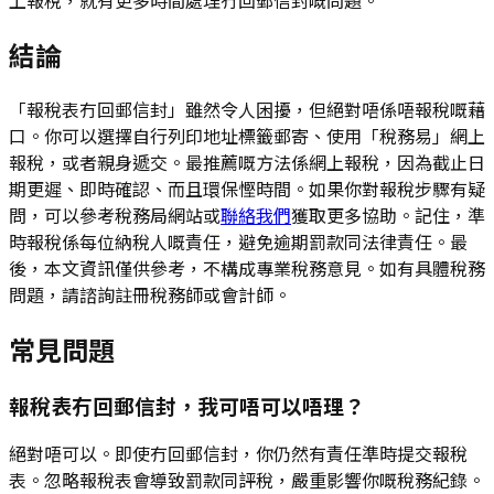
上報稅，就有更多時間處理冇回郵信封嘅問題。
結論
「報稅表冇回郵信封」雖然令人困擾，但絕對唔係唔報稅嘅藉
口。你可以選擇自行列印地址標籤郵寄、使用「稅務易」網上
報稅，或者親身遞交。最推薦嘅方法係網上報稅，因為截止日
期更遲、即時確認、而且環保慳時間。如果你對報稅步驟有疑
問，可以參考稅務局網站或
聯絡我們
獲取更多協助。記住，準
時報稅係每位納稅人嘅責任，避免逾期罰款同法律責任。最
後，本文資訊僅供參考，不構成專業稅務意見。如有具體稅務
問題，請諮詢註冊稅務師或會計師。
常見問題
報稅表冇回郵信封，我可唔可以唔理？
絕對唔可以。即使冇回郵信封，你仍然有責任準時提交報稅
表。忽略報稅表會導致罰款同評稅，嚴重影響你嘅稅務紀錄。