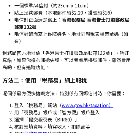
一個標準A4信封（約23cm x 11cm）
貼上足夠郵費（本地郵件約$2.20，掛號約$16）
喺信封正面清楚寫上：
香港稅務局 香港告士打道郵政局
郵箱132號
喺信封背面寫上你嘅姓名、地址同報稅表檔案號碼（如
有）
稅務局官方地址係「香港告士打道郵政局郵箱132號」，唔好
寫錯。如果你擔心郵遞失誤，可以考慮用掛號郵件，雖然費用
高啲，但有追蹤功能。
方法二：使用「稅務易」網上報稅
呢個係最方便快捷嘅方法，特別係冇回郵信封時。你需要：
登入「稅務易」網站（
www.gov.hk/taxation）
用「稅務易」帳戶或「智方便」帳戶登入
選擇「提交報稅表（BIR60）」
核對預填資料，填寫收入、扣除額等