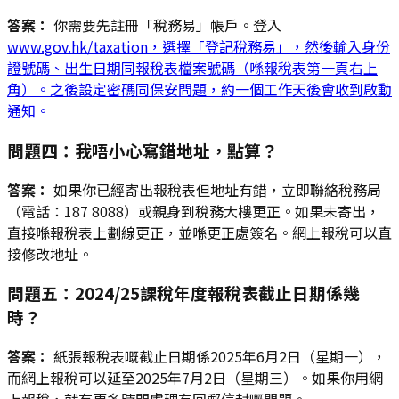
答案：
你需要先註冊「稅務易」帳戶。登入
www.gov.hk/taxation，選擇「登記稅務易」，然後輸入身份
證號碼、出生日期同報稅表檔案號碼（喺報稅表第一頁右上
角）。之後設定密碼同保安問題，約一個工作天後會收到啟動
通知。
問題四：我唔小心寫錯地址，點算？
答案：
如果你已經寄出報稅表但地址有錯，立即聯絡稅務局
（電話：187 8088）或親身到稅務大樓更正。如果未寄出，
直接喺報稅表上劃線更正，並喺更正處簽名。網上報稅可以直
接修改地址。
問題五：2024/25課稅年度報稅表截止日期係幾
時？
答案：
紙張報稅表嘅截止日期係2025年6月2日（星期一），
而網上報稅可以延至2025年7月2日（星期三）。如果你用網