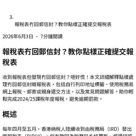
報稅表冇回郵信封？教你點樣正確提交報稅表
2026年6月3日
•
7分鐘閱讀
報稅表冇回郵信封？教你點樣正確提交報
稅表
收到報稅表但發現冇回郵信封？唔好慌！本文詳細解釋點樣處
理冇回郵信封嘅報稅表，包括自行列印地址標籤、使用稅務易
網上報稅、郵寄或親身遞交方法，以及常見問題解答。助你輕
鬆完成2024/25課稅年度報稅，避免逾期罰款。
概述
每年四月至五月，香港納稅人陸續收到由稅務局（IRD）發出
嘅報稅表（BIR60）。但有時因為稅務局系統更新、郵遞延誤