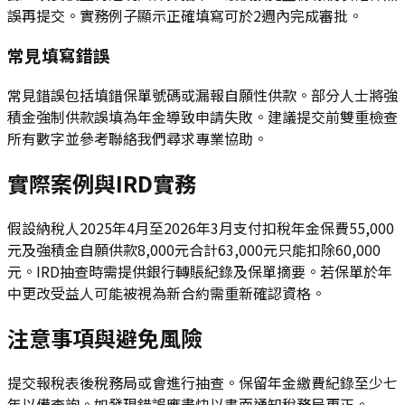
誤再提交。實務例子顯示正確填寫可於2週內完成審批。
常見填寫錯誤
常見錯誤包括填錯保單號碼或漏報自願性供款。部分人士將強
積金強制供款誤填為年金導致申請失敗。建議提交前雙重檢查
所有數字並參考聯絡我們尋求專業協助。
實際案例與IRD實務
假設納稅人2025年4月至2026年3月支付扣稅年金保費55,000
元及強積金自願供款8,000元合計63,000元只能扣除60,000
元。IRD抽查時需提供銀行轉賬紀錄及保單摘要。若保單於年
中更改受益人可能被視為新合約需重新確認資格。
注意事項與避免風險
提交報稅表後稅務局或會進行抽查。保留年金繳費紀錄至少七
年以備查詢。如發現錯誤應盡快以書面通知稅務局更正。