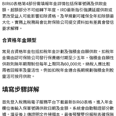
BIR60表格第4部份需填報年金詳情包括保單號碼及供款金
額。超額部分不可結轉下年度。IRD最新指引強調延遲供款或
更改受益人可能影響扣除資格。及早規劃可確保全年扣除額最
大化。實務上稅務局會比對保險公司提交資料如有差異會發信
要求解釋。
合資格年金類型
常見合資格年金包括扣稅年金計劃及強積金自願供款。扣稅年
金需由認可保險公司發行保費繳付期至少五年。強積金自願性
供款則無年期限制但每年上限同為60,000元。納稅人應比較
兩者回報率及靈活性。例如扣稅年金適合長期規劃強積金則較
靈活可按月供款。
填寫步驟詳解
首先登入稅務局電子服務平台下載最新BIR60表格。進入年金
欄位後輸入保單號碼供款日期及金額。系統會自動驗證部分數
據。填妥後上傳證明文件掃描本。最後預覽整份報稅表確保無