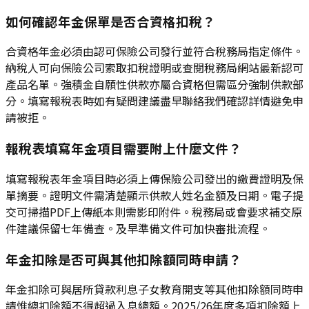
如何確認年金保單是否合資格扣稅？
合資格年金必須由認可保險公司發行並符合稅務局指定條件。
納稅人可向保險公司索取扣稅證明或查閱稅務局網站最新認可
產品名單。強積金自願性供款亦屬合資格但需區分強制供款部
分。填寫報稅表時如有疑問建議盡早聯絡我們確認詳情避免申
請被拒。
報稅表填寫年金項目需要附上什麼文件？
填寫報稅表年金項目時必須上傳保險公司發出的繳費證明及保
單摘要。證明文件需清楚顯示供款人姓名金額及日期。電子提
交可掃描PDF上傳紙本則需影印附件。稅務局或會要求補交原
件建議保留七年備查。及早準備文件可加快審批流程。
年金扣除是否可與其他扣除額同時申請？
年金扣除可與居所貸款利息子女教育開支等其他扣除額同時申
請惟總扣除額不得超過入息總額。2025/26年度多項扣除額上