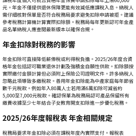
元。年金不僅提供退休保障更能有效減低應課稅入息。納稅人
需仔細核對保單是否符合稅務局要求避免扣除申請被拒。建議
參考稅務計算機計算實際扣除額。稅務局每年更新認可年金產
品名單納稅人應查閱最新版本以確保合規。
年金扣除對稅務的影響
年金扣除可直接降低薪俸稅或利得稅負擔。2025/26年度合資
格年金包括認可職業退休計劃及強積金自願性供款。扣除額按
實際繳付金額計算但必須附上保險公司證明文件。許多納稅人
忽略此項導致多繳稅款。善用年金扣除能為中產家庭每年節省
數千元稅款。例如年入80萬人士若用滿6萬扣除可減省約
5,000至7,000元稅款。確認保單為稅務局認可產品保留所有
繳費收據至少七年結合子女教育開支扣除進一步優化稅務。
2025/26年度報稅表 年金相關規定
稅務局要求年金扣除必須在課稅年度內實際支付。報稅表