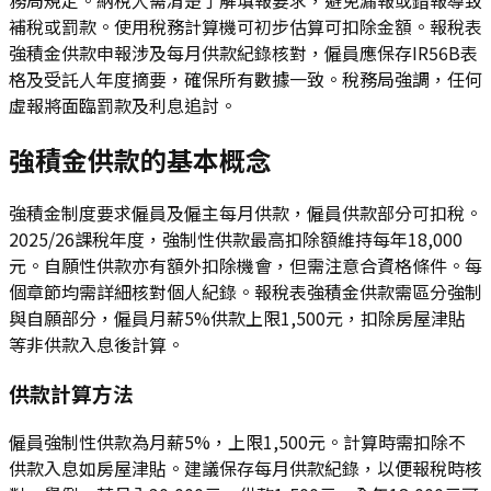
補稅或罰款。使用稅務計算機可初步估算可扣除金額。報稅表
強積金供款申報涉及每月供款紀錄核對，僱員應保存IR56B表
格及受託人年度摘要，確保所有數據一致。稅務局強調，任何
虛報將面臨罰款及利息追討。
強積金供款的基本概念
強積金制度要求僱員及僱主每月供款，僱員供款部分可扣稅。
2025/26課稅年度，強制性供款最高扣除額維持每年18,000
元。自願性供款亦有額外扣除機會，但需注意合資格條件。每
個章節均需詳細核對個人紀錄。報稅表強積金供款需區分強制
與自願部分，僱員月薪5%供款上限1,500元，扣除房屋津貼
等非供款入息後計算。
供款計算方法
僱員強制性供款為月薪5%，上限1,500元。計算時需扣除不
供款入息如房屋津貼。建議保存每月供款紀錄，以便報稅時核