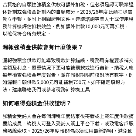
合資格的自願性強積金供款可額外扣稅，但必須是認可職業退
休計劃或強積金計劃內的自願成分。2025/26年度此類扣除需
獨立申報，並附上相關證明文件。建議諮詢專業人士或使用稅
務計算機評估扣稅效益，例如額外供款10,000元可再扣稅，
以確保符合所有規定。
漏報強積金供款會有什麼後果？
漏報強積金供款可能導致稅款計算錯誤，稅務局有權要求補交
差額及利息。嚴重情況下更可能被罰款或進行審計。納稅人應
每年檢查強積金年度報告，並在報稅期限前核對所有數字，例
如漏報自願供款5,000元可能補稅750元。如不確定填報方
法，建議聯絡我們或參考稅務計算機工具。
如何取得強積金供款證明？
強積金受託人會在每個課稅年度結束後寄發或上載年度供款摘
要給成員。納稅人可登入受託人網上平台下載，或致電客戶服
務熱線索取。2025/26年度報稅時必須使用最新證明，避免使