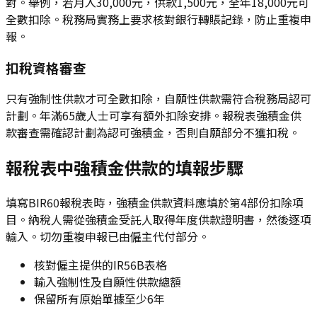
對。舉例，若月入30,000元，供款1,500元，全年18,000元可
全數扣除。稅務局實務上要求核對銀行轉賬記錄，防止重複申
報。
扣稅資格審查
只有強制性供款才可全數扣除，自願性供款需符合稅務局認可
計劃。年滿65歲人士可享有額外扣除安排。報稅表強積金供
款審查需確認計劃為認可強積金，否則自願部分不獲扣稅。
報稅表中強積金供款的填報步驟
填寫BIR60報稅表時，強積金供款資料應填於第4部份扣除項
目。納稅人需從強積金受託人取得年度供款證明書，然後逐項
輸入。切勿重複申報已由僱主代付部分。
核對僱主提供的IR56B表格
輸入強制性及自願性供款總額
保留所有原始單據至少6年