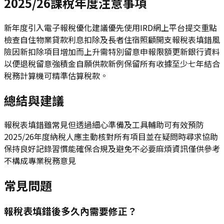
2025/26課稅年度注意事項
新年度引入電子報稅優化建議優先使用IRD網上平台提交重點
檢查自住物業貸款利息扣除及長者住宿照顧開支報稅表填錯風
險因新扣除項目增加而上升需特別留意申報限額更新銀行資料
以便退稅留意強積金自願供款新例保留所有收據至少七年結合
稅務計算機可精準估算稅款。
總結與建議
報稅表填錯雖常見但透過細心準備及工具輔助可有效預防
2025/26年度納稅人應主動核對所有項目並在疑問時尋求協助
保持良好記錄習慣能確保合規及避免不必要麻煩資訊僅供參考
不構成專業稅務意見
常見問題
報稅表填錯後多久內需要修正？