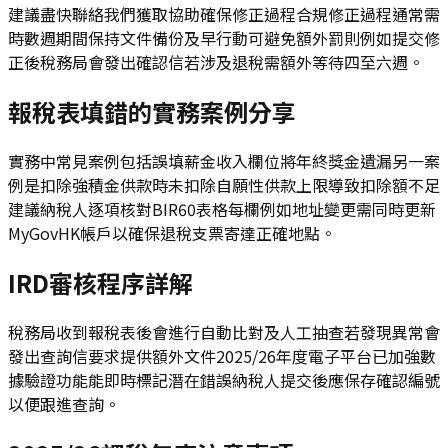
建議盡快聯絡我們獲取協助確保修正過程合規修正過程通常需
時數週期間保持文件備份及早行動可避免額外罰則例如提交修
正後稅務局會發出確認信若涉及退稅需額外等待四至六週。
報稅表填錯的實務案例分享
實務中常見案例包括誤填薪金收入欄位將年終獎金遺漏另一案
例是扣除強積金供款時未扣除自願性供款上限導致扣除額不足
建議納稅人逐項核對BIR60表格每欄例如地址變更需同時更新
MyGovHK帳戶以確保退稅支票寄達正確地點。
IRD審核程序詳解
稅務局收到報稅表後會進行自動比對及人工抽查若發現異常會
發出查詢信要求提供額外文件2025/26年度電子平台已加強數
據驗證功能能即時標記潛在錯誤納稅人提交後應保存確認編號
以便跟進查詢。