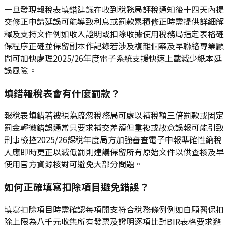
一旦發現報稅表填錯建議在收到稅務局評稅通知後十四天內提
交修正申請延誤可能導致利息或罰款累積修正時需提供詳細解
釋及支持文件例如收入證明或扣除收據使用稅務局指定表格確
保程序正確並保留副本作記錄若涉及複雜個案及早聯絡專業顧
問可加快處理2025/26年度電子系統支援快速上載減少紙本延
誤風險。
填錯報稅表會有什麼罰款？
報稅表填錯若被視為疏忽稅務局可處以補稅額三倍罰款或固定
罰金輕微錯誤通常只要求補交差額但重複或故意誤報可能引致
刑事檢控2025/26課稅年度局方加強審查電子申報準確性納稅
人應即時更正以減低罰則建議保留所有原始文件以供查核及早
使用官方資源核對可避免大部分問題。
如何正確填寫扣除項目避免錯誤？
填寫扣除項目時需確認每項開支符合稅務條例例如自願醫保扣
除上限為八千元收集所有發票及證明逐項比對BIR表格要求避