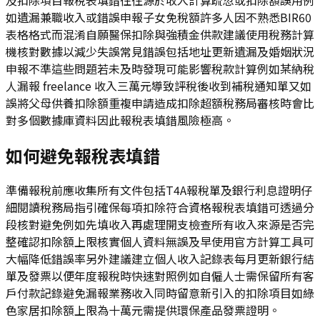
如遺漏兼職收入或錯誤申報子女免稅額許多人因不熟悉BIR60
表格格式而混淆自願醫保扣除與強積金供款建議使用稅務計算
機核對數據以減少失誤常見錯誤包括地址更新遺漏及婚姻狀況
申報不準這些問題若未及時發現可能影響稅款計算例如某納稅
人漏報 freelance 收入三萬元導致評稅後收到補稅通知單又如
誤將父母供養扣除額重複申請造成扣除超額稅務局審核時會比
對多個數據庫資料因此報稅表填錯風險極高。
如何避免報稅表填錯
準備報稅前應收集所有文件包括T4A報稅單及銀行利息證明仔
細閱讀稅務局指引確保每項扣除符合資格報稅表填錯可透過分
段核對避免例如先填收入再處理開支檢查所有收入來源是否完
整確認扣除額上限核實個人資料無誤及早使用官方計算工具可
大幅降低錯誤率另外建議建立個人收入記錄表每月更新銀行結
單及發票以便年度報稅時快速對照例如自僱人士需保留所有客
戶付款記錄避免漏報業務收入同時留意新引入的扣除項目如綠
色家居扣除額上限為十萬元需提供環保產品發票證明。