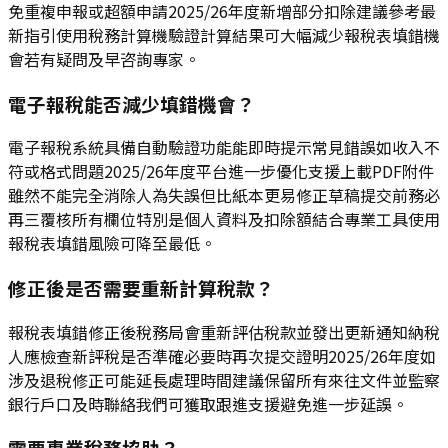
免重複申報或超額申請2025/26年度新增部分扣除建議參考最
新指引使用稅務計算機驗證計算結果可大幅減少報稅表填錯機
會若有疑問及早咨詢專家。
電子報稅能否減少填錯機會？
電子報稅系統具備自動驗證功能能即時提示常見錯誤如收入不
符或格式問題2025/26年度平台進一步優化支援上載PDF附件
雖然不能完全消除人為失誤但比紙本更易修正草稿提交前務必
再三覆核所有欄位特別是個人資料及扣除額結合專業工具使用
報稅表填錯風險可降至最低。
修正後是否需要重新計算稅款？
報稅表填錯修正後稅務局會重新評估稅款並發出更新通知納稅
人應檢查新評稅是否準確必要時再次提交證明2025/26年度如
涉及退稅修正可能延長處理時間建議保留所有來往文件並監察
銀行戶口及時聯絡我們可獲取跟進支援避免進一步延誤。
需要專業稅務協助？