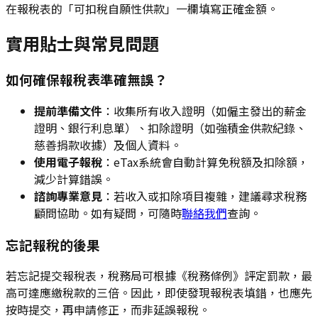
在報稅表的「可扣稅自願性供款」一欄填寫正確金額。
實用貼士與常見問題
如何確保報稅表準確無誤？
提前準備文件
：收集所有收入證明（如僱主發出的薪金
證明、銀行利息單）、扣除證明（如強積金供款紀錄、
慈善捐款收據）及個人資料。
使用電子報稅
：eTax系統會自動計算免稅額及扣除額，
減少計算錯誤。
諮詢專業意見
：若收入或扣除項目複雜，建議尋求稅務
顧問協助。如有疑問，可隨時
聯絡我們
查詢。
忘記報稅的後果
若忘記提交報稅表，稅務局可根據《稅務條例》評定罰款，最
高可達應繳稅款的三倍。因此，即使發現報稅表填錯，也應先
按時提交，再申請修正，而非延誤報稅。