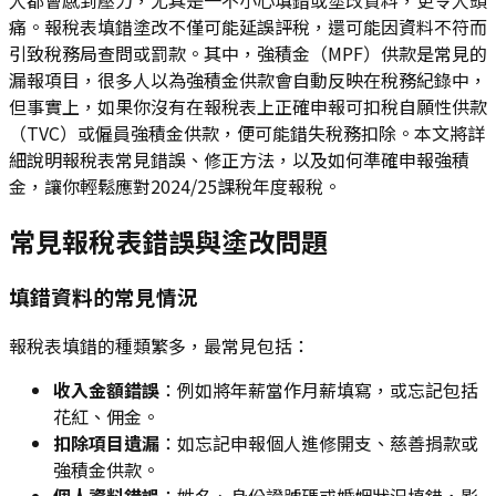
痛。報稅表填錯塗改不僅可能延誤評稅，還可能因資料不符而
引致稅務局查問或罰款。其中，強積金（MPF）供款是常見的
漏報項目，很多人以為強積金供款會自動反映在稅務紀錄中，
但事實上，如果你沒有在報稅表上正確申報可扣稅自願性供款
（TVC）或僱員強積金供款，便可能錯失稅務扣除。本文將詳
細說明報稅表常見錯誤、修正方法，以及如何準確申報強積
金，讓你輕鬆應對2024/25課稅年度報稅。
常見報稅表錯誤與塗改問題
填錯資料的常見情況
報稅表填錯的種類繁多，最常見包括：
收入金額錯誤
：例如將年薪當作月薪填寫，或忘記包括
花紅、佣金。
扣除項目遺漏
：如忘記申報個人進修開支、慈善捐款或
強積金供款。