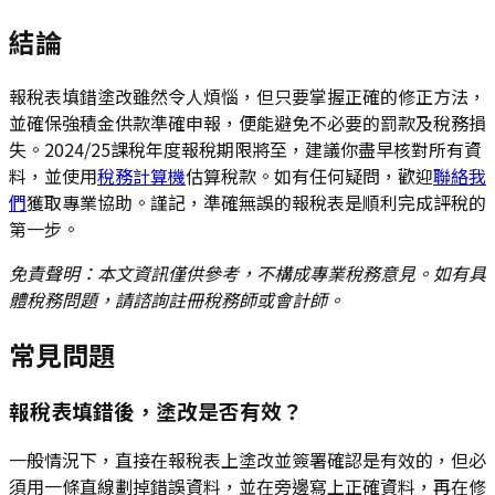
結論
報稅表填錯塗改雖然令人煩惱，但只要掌握正確的修正方法，
並確保強積金供款準確申報，便能避免不必要的罰款及稅務損
失。2024/25課稅年度報稅期限將至，建議你盡早核對所有資
料，並使用
稅務計算機
估算稅款。如有任何疑問，歡迎
聯絡我
們
獲取專業協助。謹記，準確無誤的報稅表是順利完成評稅的
第一步。
免責聲明：本文資訊僅供參考，不構成專業稅務意見。如有具
體稅務問題，請諮詢註冊稅務師或會計師。
常見問題
報稅表填錯後，塗改是否有效？
一般情況下，直接在報稅表上塗改並簽署確認是有效的，但必
須用一條直線劃掉錯誤資料，並在旁邊寫上正確資料，再在修