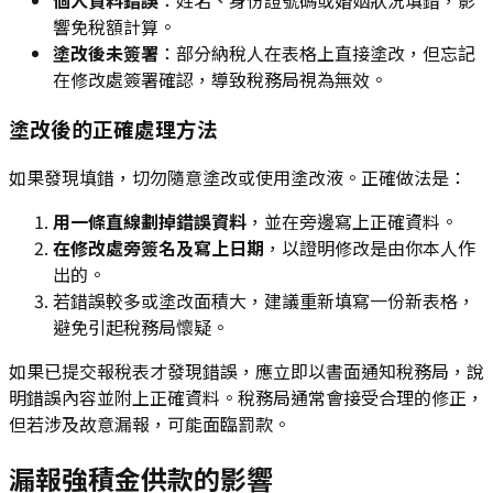
個人資料錯誤
：姓名、身份證號碼或婚姻狀況填錯，影
響免稅額計算。
塗改後未簽署
：部分納稅人在表格上直接塗改，但忘記
在修改處簽署確認，導致稅務局視為無效。
塗改後的正確處理方法
如果發現填錯，切勿隨意塗改或使用塗改液。正確做法是：
用一條直線劃掉錯誤資料
，並在旁邊寫上正確資料。
在修改處旁簽名及寫上日期
，以證明修改是由你本人作
出的。
若錯誤較多或塗改面積大，建議重新填寫一份新表格，
避免引起稅務局懷疑。
如果已提交報稅表才發現錯誤，應立即以書面通知稅務局，說
明錯誤內容並附上正確資料。稅務局通常會接受合理的修正，
但若涉及故意漏報，可能面臨罰款。
漏報強積金供款的影響