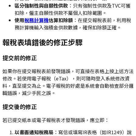
區分強制性與自願性供款
：只有強制性供款及TVC可獲
扣除，僱主自願性供款不屬個人扣除範圍。
使用
稅務計算機
估算扣除額
：在提交報稅表前，利用稅
務計算機輸入強積金供款數據，確保扣除額正確。
報稅表填錯後的修正步驟
提交前的修正
如果你在提交報稅表前發現錯誤，可直接在表格上按上述方法
修改。若使用電子報稅（eTax），則可隨時登入系統修改資
料，直至提交為止。電子報稅的好處是系統會自動檢查部分邏
輯錯誤，減少手民之誤。
提交後的修正
若已提交紙本或電子報稅表才發現錯誤，應立即：
以書面通知稅務局
：寫信或填寫IR表格（如IR1249）說