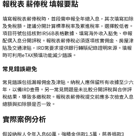
報稅表 薪俸稅 填報要點
填寫報稅表薪俸稅時，首段需申報全年總入息，其次填寫扣除
及免稅額。建議分開計算標準稅率及累進稅率，選擇較低者。
項目符號包括核對IR56B表格數據、填寫海外收入豁免、申報
配偶入息分開評稅。報稅表薪俸稅必須逐項核實佣金、房屋津
貼及交通津貼，IRD常要求提供銀行轉賬紀錄證明來源。填報
時可利用eTAX預填功能減少錯誤。
常見錯誤避免
常見錯誤包括漏報佣金及津貼。納稅人應保留所有收據至少六
年，以備IRD查冊。另一常見問題是未比較分開評稅與合併評
稅結果，導致多繳稅款。報稅表薪俸稅提交前應多次檢查入息
總額與扣除額是否一致。
實際案例分析
假設納稅人全年入息60萬，強積金供款1.5萬，慈善捐款3