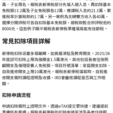
萬，子女兩名。報稅表薪俸稅部分先填入總入息，再扣除基本
免稅額13.2萬及子女免稅額各12萬，應課稅入息約21.3萬，累
進稅率計算稅款約1.7萬。另一案例為夫婦雙方收入各40萬，
選擇分開評稅可各自扣除基本免稅額，總稅款較合併評稅低約
8000元。這些例子顯示報稅表薪俸稅準確填寫能有效節稅。
常見扣除項目詳解
薪俸稅扣除涵蓋多個範疇，如房屋津貼及教育開支。2025/26
年度認可扣除上限為強積金1.5萬港元。其他包括長者住宿照
顧開支及傷殘受養人免稅額。項目符號清單：家庭開支扣除、
自我進修開支上限10萬港元。報稅表薪俸稅填寫時，自我進
修開支需附課程證明及收據，IRD會審核課程是否與工作相
關。
扣除申請流程
申請扣除需附上證明文件，透過eTAX提交更快捷。建議提前
準備所有單據。報稅表薪俸稅的扣除申請若涉及長者住宿照