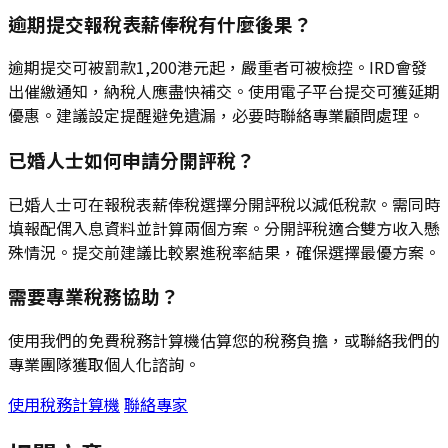
逾期提交報稅表薪俸稅有什麼後果？
逾期提交可被罰款1,200港元起，嚴重者可被檢控。IRD會發
出催繳通知，納稅人應盡快補交。使用電子平台提交可獲延期
優惠。建議設定提醒避免遺漏，必要時聯絡專業顧問處理。
已婚人士如何申請分開評稅？
已婚人士可在報稅表薪俸稅選擇分開評稅以減低稅款。需同時
填報配偶入息資料並計算兩個方案。分開評稅適合雙方收入懸
殊情況。提交前建議比較累進稅率結果，確保選擇最優方案。
需要專業稅務協助？
使用我們的免費稅務計算機估算您的稅務負擔，或聯絡我們的
專業團隊獲取個人化諮詢。
使用稅務計算機
聯絡專家