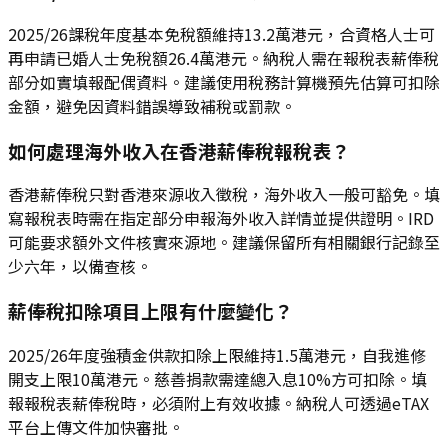
2025/26課稅年度基本免稅額維持13.2萬港元，合資格人士可
再申請已婚人士免稅額26.4萬港元。納稅人需在報稅表薪俸稅
部分如實填報配偶資料。建議使用稅務計算機預先估算可扣除
金額，避免因資料錯誤導致補稅或罰款。
如何處理海外收入在香港薪俸稅報稅表？
香港薪俸稅只對香港來源收入徵稅，海外收入一般可豁免。填
寫報稅表時需在指定部分申報海外收入詳情並提供證明。IRD
可能要求額外文件核實來源地。建議保留所有相關銀行記錄至
少六年，以備查核。
薪俸稅扣除項目上限有什麼變化？
2025/26年度強積金供款扣除上限維持1.5萬港元，自我進修
開支上限10萬港元。慈善捐款需達總入息10%方可扣除。填
報報稅表薪俸稅時，必須附上有效收據。納稅人可透過eTAX
平台上傳文件加快審批。