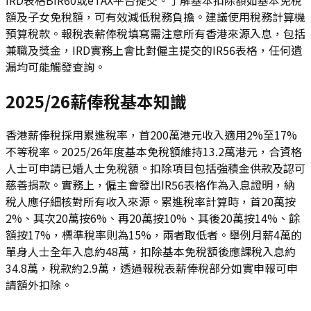
額及子女免稅額，可有效減低稅務負擔。建議使用稅務計算機
預算稅款。報稅表薪俸稅填寫需注意所有香港來源入息，包括
兼職及獎金，IRD實務上會比對僱主提交的IR56表格，任何遺
漏均可能觸發查詢。
2025/26薪俸稅基本知識
香港薪俸稅採用累進稅率，首200萬港元收入適用2%至17%
不等稅率。2025/26年度基本免稅額維持13.2萬港元，合資格
人士可申請已婚人士免稅額。扣除項目包括強積金供款及認可
慈善捐款。實務上，僱主會發出IR56表格作為入息證明，納
稅人應仔細核對所有收入來源。累進稅率計算時，首20萬按
2%、其次20萬按6%、再20萬按10%、其後20萬按14%、餘
額按17%，標準稅率則為15%，兩者取低者。舉例月薪4萬的
單身人士全年入息約48萬，扣除基本免稅額後應課稅入息約
34.8萬，稅款約2.9萬，透過報稅表薪俸稅部分如實申報可申
請額外扣除。