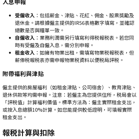
入息申報
受僱收入
：包括薪金、津貼、花紅、佣金、股票獎勵及
退休金。請根據僱主提供的IR56表格數字填寫，並確認
總數是否與糧單一致。
自僱收入
：業務利潤需另行填寫利得税報税表。若您同
時有受僱及自僱入息，需分別申報。
租金收入
：如擁有物業出租，需填寫物業税報税表，但
薪俸税報税表亦需申報物業税資料以便税局評税。
附帶福利與津貼
僱主提供的房屋福利（如租金津貼、公司宿舍）、教育津貼、
退休供款等均需申報。注意：若僱主為您提供住所，税局會以
「評税值」計算福利價值。標準方法為：僱主實際租金支出，
或按入息總額10%計算。如您能提供較低證明，可填報實際
租金支出。
報税計算與扣除