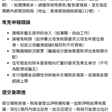
期）。如選擇紙本，請確保使用黑色/藍色筆填寫，並在指定
限期內郵寄回税局（地址：香港郵政總局郵箱132號）。
常見申報錯誤
漏報非僱主提供的收入（如兼職、自由工作）
誤報免稅額（如供養父母免稅額要求父母全年居住香
港，但若父母離港超過6個月則不符資格）
忽略婚姻狀況變更（離婚或分居後需重新評估免稅額分
配）
住宅租金扣除未留意租約打釐印要求及業主身份（不可
為配偶或僱主）
支付強積金自願性供款後未在報税表填寫，或填寫金額
超過上限
提交後跟進
提交報税表後，税局會發出評税通知書。如對評税結果有異
議，須在1個月內提出反對。如忘記提交，税局可能發出估計