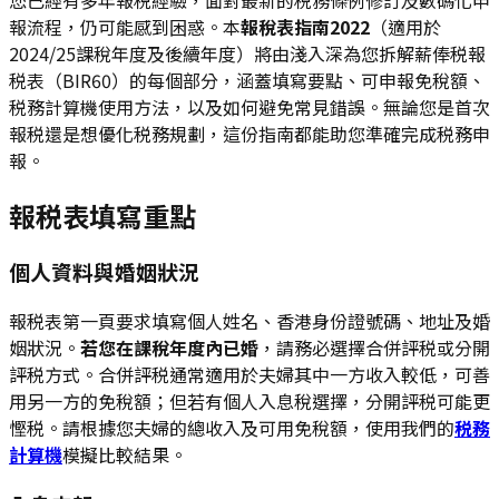
報流程，仍可能感到困惑。本
報稅表指南2022
（適用於
2024/25課稅年度及後續年度）將由淺入深為您拆解薪俸税報
税表（BIR60）的每個部分，涵蓋填寫要點、可申報免稅額、
税務計算機使用方法，以及如何避免常見錯誤。無論您是首次
報税還是想優化税務規劃，這份指南都能助您準確完成税務申
報。
報税表填寫重點
個人資料與婚姻狀況
報税表第一頁要求填寫個人姓名、香港身份證號碼、地址及婚
姻狀況。
若您在課稅年度內已婚
，請務必選擇合併評税或分開
評税方式。合併評税通常適用於夫婦其中一方收入較低，可善
用另一方的免稅額；但若有個人入息稅選擇，分開評税可能更
慳税。請根據您夫婦的總收入及可用免稅額，使用我們的
税務
計算機
模擬比較結果。