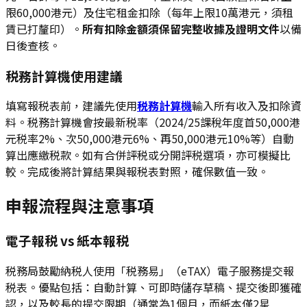
限60,000港元）及住宅租金扣除（每年上限10萬港元，須租
賃已打釐印）。
所有扣除金額須保留完整收據及證明文件
以備
日後查核。
税務計算機使用建議
填寫報税表前，建議先使用
税務計算機
輸入所有收入及扣除資
料。税務計算機會按最新税率（2024/25課稅年度首50,000港
元税率2%、次50,000港元6%、再50,000港元10%等）自動
算出應繳税款。如有合併評税或分開評税選項，亦可模擬比
較。完成後將計算結果與報税表對照，確保數值一致。
申報流程與注意事項
電子報税 vs 紙本報税
税務局鼓勵納税人使用「税務易」（eTAX）電子服務提交報
税表。優點包括：自動計算、可即時儲存草稿、提交後即獲確
認，以及較長的提交限期（通常為1個月，而紙本僅2星