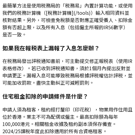
最簡單方法是使用税務局的「税務易」內置計算功能，或使用
我們的税務計算機（[稅務計算機](/tools)）輸入相同資料並
核對結果。另外，可檢查免稅額是否對應正確受養人、扣除金
額有否超上限，以及所有入息（包括僱主所報的IR56數字）
是否一致。
如果我在報税表上漏報了入息怎麼辦？
在税務局發出評税通知書前，可主動提交修正報税表（使用IR
表格修改）。若已收到評税通知書，須於1個月內提出反對並
申請更正。漏報入息可能導致税務局根據評税權估計評税，並
可能加收罰款。盡快主動糾正可減輕罰則。
住宅租金扣除的申請條件是什麼？
申請人須為租客，租約經打釐印（印花稅），物業用作住用且
位於香港。業主不可為配偶或僱主。最高扣除額為每年
100,000港元。相關租金收據及租約副本須保存備查。
2024/25課稅年度此扣除適用於所有合資格租客。