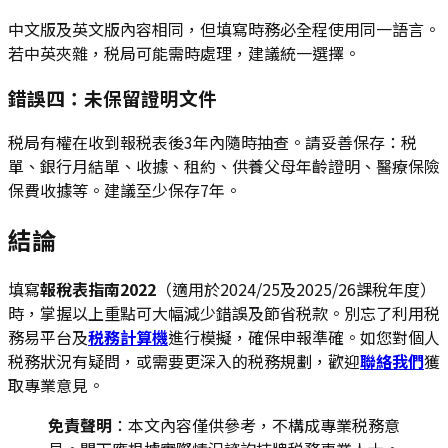
中文版及英文版內容相同，但填寫時務必全程使用同一語言。
若中英夾雜，税局可能需時處理，建議統一選擇。
錯誤四：未保留證明文件
税局有權在收到報税表後3年內隨時抽查。請妥善保存：税
單、銀行月結單、收據、租約、供養父母年齡證明、醫療保險
保費收據等。建議至少保存7年。
結論
填寫
報稅表指南2022
（適用於2024/25及2025/26課稅年度）
時，掌握以上重點可大幅減少錯誤及節省税款。別忘了利用税
務易平台及
税務計算機
進行模擬，確保申報準確。如您對個人
税務狀況有疑問，或需要更深入的税務規劃，歡迎
聯絡我們
獲
取專業意見。
免責聲明
：本文內容僅供參考，不構成專業税務意