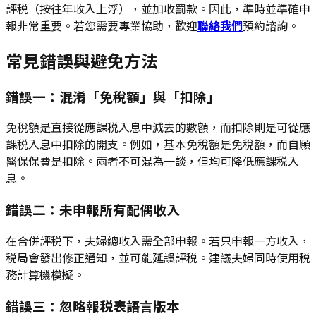
評税（按往年收入上浮），並加收罰款。因此，準時並準確申
報非常重要。若您需要專業協助，歡迎
聯絡我們
預約諮詢。
常見錯誤與避免方法
錯誤一：混淆「免稅額」與「扣除」
免稅額是直接從應課税入息中減去的數額，而扣除則是可從應
課税入息中扣除的開支。例如，基本免稅額是免稅額，而自願
醫保保費是扣除。兩者不可混為一談，但均可降低應課税入
息。
錯誤二：未申報所有配偶收入
在合併評税下，夫婦總收入需全部申報。若只申報一方收入，
税局會發出修正通知，並可能延誤評税。建議夫婦同時使用税
務計算機模擬。
錯誤三：忽略報税表語言版本