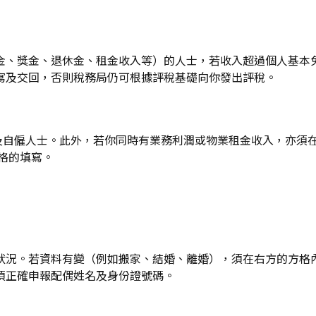
獎金、退休金、租金收入等）的人士，若收入超過個人基本免稅額（2
寫及交回，否則稅務局仍可根據評稅基礎向你發出評稅。
及自僱人士。此外，若你同時有業務利潤或物業租金收入，亦須在
表格的填寫。
況。若資料有變（例如搬家、結婚、離婚），須在右方的方格內剔
須正確申報配偶姓名及身份證號碼。