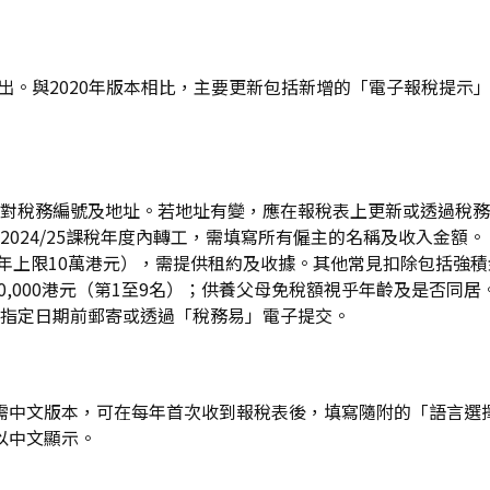
月初陸續發出。與2020年版本相比，主要更新包括新增的「電子報
對稅務編號及地址。若地址有變，應在報稅表上更新或透過稅務
024/25課稅年度內轉工，需填寫所有僱主的名稱及收入金額。
（每年上限10萬港元），需提供租約及收據。其他常見扣除包括強
20,000港元（第1至9名）；供養父母免稅額視乎年齡及是否同居
指定日期前郵寄或透過「稅務易」電子提交。
中文版本，可在每年首次收到報稅表後，填寫隨附的「語言選擇」
以中文顯示。