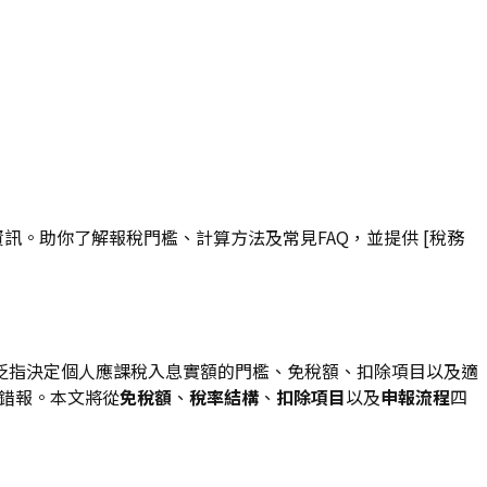
訊。助你了解報稅門檻、計算方法及常見FAQ，並提供 [稅務
泛指決定個人應課稅入息實額的門檻、免稅額、扣除項目以及適
或錯報。本文將從
免稅額
、
稅率結構
、
扣除項目
以及
申報流程
四