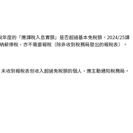
度的「應課稅入息實額」是否超過基本免稅額。2024/25課
無須繳納薪俸稅，亦不需要報稅（除非收到稅務局發出的報稅表）。
。未收到報稅表但收入超過免稅額的個人，應主動通知稅務局。