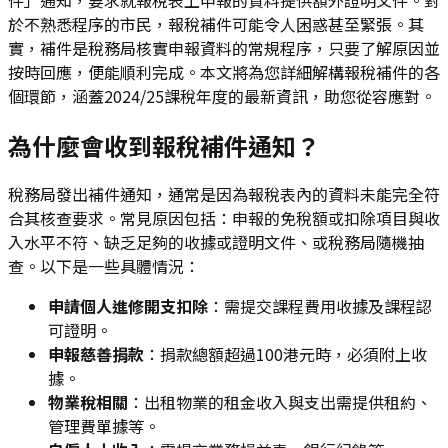
於不熟悉程序的市民，報稅補件可能令人困惑甚至緊張。其
實，補件是稅務局核實申報資料的常規程序，只要了解原因並
按時回應，便能順利完成。本文將為您詳細解構報稅補件的各
個環節，涵蓋2024/25課稅年度的最新資訊，助您從容應對。
為什麼會收到報稅補件通知？
稅務局發出補件通知，通常是因為報稅表內的資料未能完全符
合其核查要求。常見原因包括：申報的免稅額或扣除項目與收
入水平不符、缺乏足夠的收據或證明文件、或稅務局隨機抽
查。以下是一些具體情況：
申請個人進修開支扣除
：需提交課程費用收據及課程認
可證明。
申報慈善捐款
：捐款總額超過100港元時，必須附上收
據。
物業稅相關
：出租物業的租金收入與支出需提供租約、
管理費單據等。