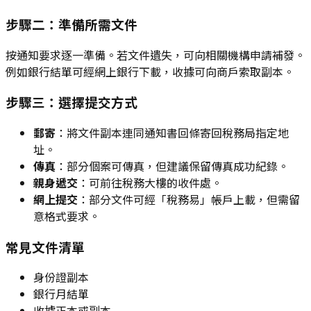
步驟二：準備所需文件
按通知要求逐一準備。若文件遺失，可向相關機構申請補發。
例如銀行結單可經網上銀行下載，收據可向商戶索取副本。
步驟三：選擇提交方式
郵寄
：將文件副本連同通知書回條寄回稅務局指定地
址。
傳真
：部分個案可傳真，但建議保留傳真成功紀錄。
親身遞交
：可前往稅務大樓的收件處。
網上提交
：部分文件可經「稅務易」帳戶上載，但需留
意格式要求。
常見文件清單
身份證副本
銀行月結單
收據正本或副本