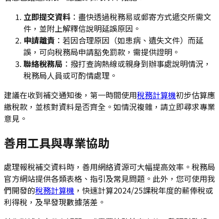
立即提交資料
：盡快透過稅務易或郵寄方式遞交所需文
件，並附上解釋信說明延誤原因。
申請離責
：若因合理原因（如患病、遺失文件）而延
誤，可向稅務局申請豁免罰款，需提供證明。
聯絡稅務局
：撥打查詢熱線或親身到辦事處說明情況，
稅務局人員或可酌情處理。
建議在收到補交通知後，第一時間使用
稅務計算機
初步估算應
繳稅款，並核對資料是否齊全。如情況複雜，請立即尋求專業
意見。
善用工具與專業協助
處理報稅補交資料時，善用網絡資源可大幅提高效率。稅務局
官方網站提供各類表格、指引及常見問題。此外，您可使用我
們開發的
稅務計算機
，快速計算2024/25課稅年度的薪俸稅或
利得稅，及早發現數據落差。