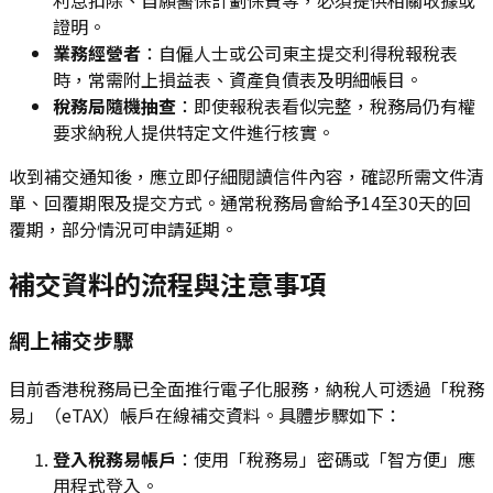
利息扣除、自願醫保計劃保費等，必須提供相關收據或
證明。
業務經營者
：自僱人士或公司東主提交利得稅報稅表
時，常需附上損益表、資產負債表及明細帳目。
稅務局隨機抽查
：即使報稅表看似完整，稅務局仍有權
要求納稅人提供特定文件進行核實。
收到補交通知後，應立即仔細閱讀信件內容，確認所需文件清
單、回覆期限及提交方式。通常稅務局會給予14至30天的回
覆期，部分情況可申請延期。
補交資料的流程與注意事項
網上補交步驟
目前香港稅務局已全面推行電子化服務，納稅人可透過「稅務
易」（eTAX）帳戶在線補交資料。具體步驟如下：
登入稅務易帳戶
：使用「稅務易」密碼或「智方便」應
用程式登入。