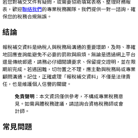
若您對補交文件有疑問，或需要協助填寫表格、整理財務報
表，歡迎
聯絡我們
的專業稅務團隊。我們提供一對一諮詢，確
保您的稅務合規無誤。
結論
報稅補交資料是納稅人與稅務局溝通的重要環節，及時、準確
地回應查詢能避免不必要的罰款與麻煩。無論是透過網上平台
還是傳統郵遞，請務必仔細閱讀要求、保留提交證明，並在限
期前完成。若遇困難，切勿置之不理，應主動與稅務局或專業
顧問溝通。記住，正確處理「報稅補交資料」不僅是法律責
任，也是維護個人信譽的關鍵。
免責聲明
：本文資訊僅供參考，不構成專業稅務意
見。如需具體稅務建議，請諮詢合資格稅務師或會
計師。
常見問題