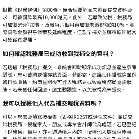
根據《稅務條例》第80條，無合理辯解而未遵從提交資料要
求，可被罰款最高10,000港元。此外，若導致欠稅，稅務局
可加徵5%附加費，及後每六個月再加徵未繳稅額的10%。實
際罰款金額視乎個案及延誤程度，但及早補交並解釋原因通常
可獲從寬處理。
如何確認稅務局已成功收到我補交的資料？
若透過「稅務易」提交，系統會即時顯示成功訊息並產生參考
編號，您可截圖或儲存該頁面。若郵寄，建議使用掛號信並保
留掛號收據，約兩星期後可登入稅務易或致電稅務局查詢狀
態。若未獲任何回應，應主動跟進，以免被視為未提交。
我可以授權他人代為補交報稅資料嗎？
可以。您需要填寫授權書（表格IR1257或類似文件）並提交
給稅務局，授權家人、朋友或專業會計師代為處理。若已登記
「稅務易」帳戶，亦可透過帳戶內的「授權他人處理稅務事