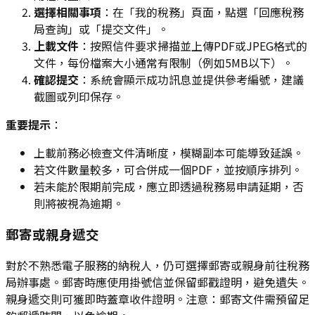
選擇相關事項
：在「我的稅務」頁面，點選「回應稅務
局查詢」或「提交文件」。
上載文件
：按照信件要求掃描並上傳PDF或JPEG格式的
文件，每份檔案大小通常有限制（例如5MB以下）。
確認提交
：系統會顯示成功訊息並提供參考編號，建議
截圖或列印保存。
重要提示
：
上載前務必檢查文件清晰度，模糊副本可能導致延誤。
若文件數量較多，可合併成一個PDF，並按順序排列。
若未能於限期前完成，應立即透過稅務易申請延期，否
則將被視為逾期。
郵寄或親身遞交
對於不熟悉電子服務的納稅人，仍可選擇郵寄或親身前往稅務
局辦事處。郵寄時應使用掛號信並保留郵戳證明，避免遺失。
親身遞交則可獲即時蓋章收件證明。注意：郵寄文件需預留足