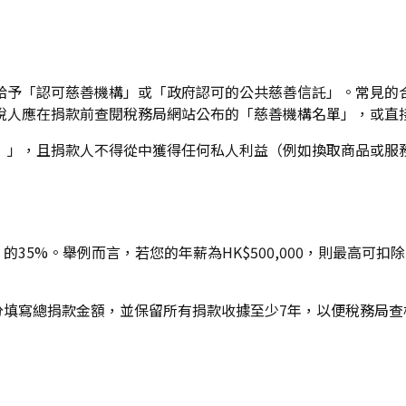
給予「認可慈善機構」或「政府認可的公共慈善信託」。常見的合
稅人應在捐款前查閱稅務局網站公布的「慈善機構名單」，或直
）」，且捐款人不得從中獲得任何私人利益（例如換取商品或服
的35%。舉例而言，若您的年薪為HK$500,000，則最高可扣除
部分填寫總捐款金額，並保留所有捐款收據至少7年，以便稅務局