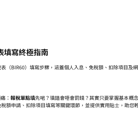
稅表填寫終極指南
報稅表（BIR60）填寫步驟，涵蓋個人入息、免稅額、扣除項目
頭痛：
報稅單點填
先啱？填錯會唔會罰錢？其實只要掌握基本概念，
、免稅額申請、扣除項目填寫等關鍵環節，並提供實用貼士，助您