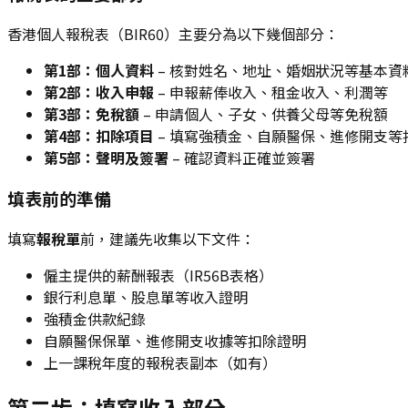
香港個人報稅表（BIR60）主要分為以下幾個部分：
第1部：個人資料
– 核對姓名、地址、婚姻狀況等基本資
第2部：收入申報
– 申報薪俸收入、租金收入、利潤等
第3部：免稅額
– 申請個人、子女、供養父母等免稅額
第4部：扣除項目
– 填寫強積金、自願醫保、進修開支等
第5部：聲明及簽署
– 確認資料正確並簽署
填表前的準備
填寫
報稅單
前，建議先收集以下文件：
僱主提供的薪酬報表（IR56B表格）
銀行利息單、股息單等收入證明
強積金供款紀錄
自願醫保保單、進修開支收據等扣除證明
上一課稅年度的報稅表副本（如有）
第二步：填寫收入部分