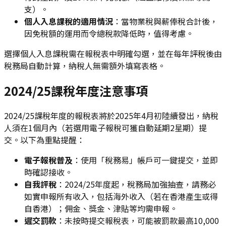
支）。
個人入息課稅的適用情況
：當物業稅與薪俸稅合計後，
因免稅額的運用而令總稅款降低時，值得考慮。
選擇個人入息課稅需在報稅表中明確勾選，並在每年評稅後由
稅務局自動計算，納稅人無需額外填寫表格。
2024/25課稅年度注意事項
2024/25課稅年度的報稅表將於2025年4月初陸續發出，納稅
人須在1個月內（若選用電子報稅可獲自動延期2星期）提
交。以下為重點提醒：
電子報稅普及
：使用「稅務易」帳戶可一鍵提交，並即
時確認接收。
自我評稅
：2024/25年度起，稅務局加強抽查，請務必
如實申報所有收入，包括海外收入（若在香港產生或得
自香港）；佣金、獎金、津貼等均需申報。
遲交罰款
：未按時提交報稅表，可能被罰款最高10,000