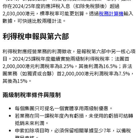
你在2024/25年度的應評稅入息（扣除免稅額後）超過
2,030,000港元，標準稅率可能更划算。透過
稅務計算機
輸入
數據，可快速比較兩種計法。
利得稅申報與第六部
利得稅對應經營業務的利潤徵收，是報稅第六部中另一核心項
目。2024/25課稅年度繼續實施兩級制利得稅稅率：法團首
2,000,000港元利潤稅率為8.25%，其後利潤為16.5%；非法
團業務（如獨資或合夥）首2,000,000港元利潤稅率為7.5%，
其後為15%。
兩級制稅率條件與限制
每個集團只可提名一個實體享用兩級制優惠。
若業務在同一課稅年度內有虧損，未使用的虧損可結轉
抵銷未來利潤。
申索扣除項目時，必須保留相關單據至少7年，以備稅
務局查核。