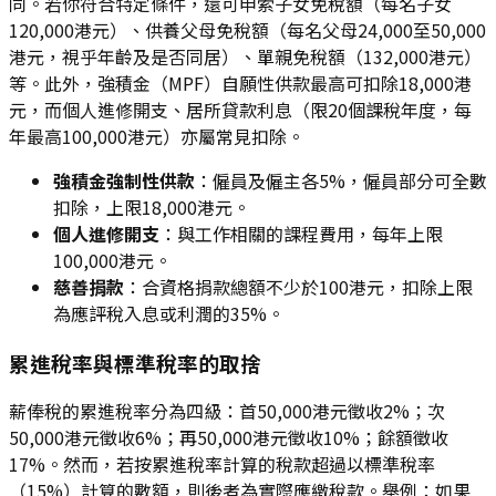
同。若你符合特定條件，還可申索子女免稅額（每名子女
120,000港元）、供養父母免稅額（每名父母24,000至50,000
港元，視乎年齡及是否同居）、單親免稅額（132,000港元）
等。此外，強積金（MPF）自願性供款最高可扣除18,000港
元，而個人進修開支、居所貸款利息（限20個課稅年度，每
年最高100,000港元）亦屬常見扣除。
強積金強制性供款
：僱員及僱主各5%，僱員部分可全數
扣除，上限18,000港元。
個人進修開支
：與工作相關的課程費用，每年上限
100,000港元。
慈善捐款
：合資格捐款總額不少於100港元，扣除上限
為應評稅入息或利潤的35%。
累進稅率與標準稅率的取捨
薪俸稅的累進稅率分為四級：首50,000港元徵收2%；次
50,000港元徵收6%；再50,000港元徵收10%；餘額徵收
17%。然而，若按累進稅率計算的稅款超過以標準稅率
（15%）計算的數額，則後者為實際應繳稅款。舉例：如果