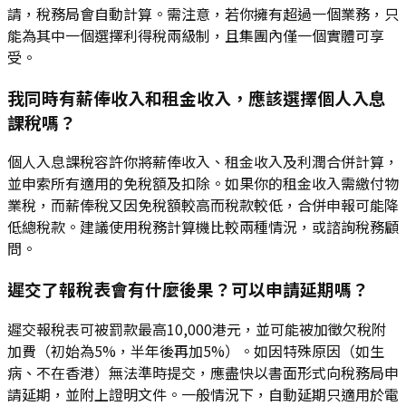
請，稅務局會自動計算。需注意，若你擁有超過一個業務，只
能為其中一個選擇利得稅兩級制，且集團內僅一個實體可享
受。
我同時有薪俸收入和租金收入，應該選擇個人入息
課稅嗎？
個人入息課稅容許你將薪俸收入、租金收入及利潤合併計算，
並申索所有適用的免稅額及扣除。如果你的租金收入需繳付物
業稅，而薪俸稅又因免稅額較高而稅款較低，合併申報可能降
低總稅款。建議使用稅務計算機比較兩種情況，或諮詢稅務顧
問。
遲交了報稅表會有什麼後果？可以申請延期嗎？
遲交報稅表可被罰款最高10,000港元，並可能被加徵欠稅附
加費（初始為5%，半年後再加5%）。如因特殊原因（如生
病、不在香港）無法準時提交，應盡快以書面形式向稅務局申
請延期，並附上證明文件。一般情況下，自動延期只適用於電