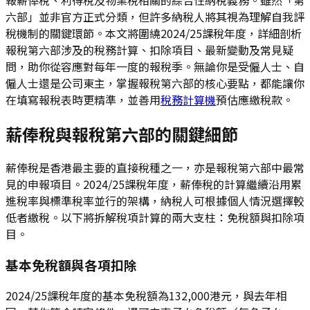
六部」並非官方正式分類，但許多納稅人將其視為理解自我評
稅機制的關鍵環節。本文將圍繞2024/25課稅年度，詳細剖析
報稅第六部涉及的稅務計算、扣除項目、最新變動及常見疑
問，助你從容應對每年一度的報稅季。無論你是受僱人士、自
僱人士還是公司東主，掌握報稅第六部的核心要點，都能讓你
在填寫報稅表時更精準，並善用
稅務計算機
預估應繳稅款。
薪俸稅與報稅第六部的關鍵細節
薪俸稅是香港最主要的直接稅種之一，亦是報稅第六部中最常
見的申報項目。2024/25課稅年度，薪俸稅的計算繼續沿用累
進稅率與標準稅率並行的架構，納稅人可根據個人情況選擇較
低者繳稅。以下將拆解稅項計算的兩大支柱：免稅額與扣除項
目。
基本免稅額與各項扣除
2024/25課稅年度的基本免稅額為132,000港元，與去年相