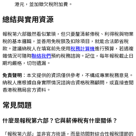
港元，並加徵欠稅附加費。
總結與實用資源
報稅第六部雖然看似繁瑣，但只要釐清薪俸稅、利得稅與物業
稅的基本邏輯，並善用免稅額及扣除項目，就能合法節省稅
款。建議納稅人在填寫前先使用
稅務計算機
進行預算，若遇複
雜情況可隨時
聯絡我們
預約稅務諮詢。記住，每年報稅截止日
期均嚴格，切勿遺漏。
免責聲明
：本文提供的資訊僅供參考，不構成專業稅務意見。
納稅人應根據自身實際情況諮詢合資格稅務顧問，或直接查閱
香港稅務局官方資料。
常見問題
什麼是報稅第六部？它與薪俸稅有什麼關係？
「報稅第六部」並非官方術語，而是坊間對綜合性報稅環節的