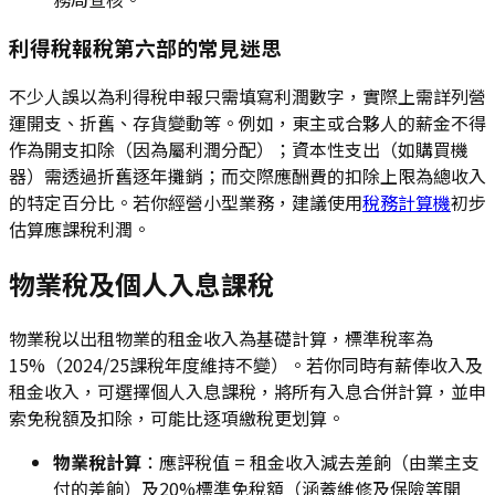
利得稅報稅第六部的常見迷思
不少人誤以為利得稅申報只需填寫利潤數字，實際上需詳列營
運開支、折舊、存貨變動等。例如，東主或合夥人的薪金不得
作為開支扣除（因為屬利潤分配）；資本性支出（如購買機
器）需透過折舊逐年攤銷；而交際應酬費的扣除上限為總收入
的特定百分比。若你經營小型業務，建議使用
稅務計算機
初步
估算應課稅利潤。
物業稅及個人入息課稅
物業稅以出租物業的租金收入為基礎計算，標準稅率為
15%（2024/25課稅年度維持不變）。若你同時有薪俸收入及
租金收入，可選擇個人入息課稅，將所有入息合併計算，並申
索免稅額及扣除，可能比逐項繳稅更划算。
物業稅計算
：應評稅值 = 租金收入減去差餉（由業主支
付的差餉）及20%標準免稅額（涵蓋維修及保險等開