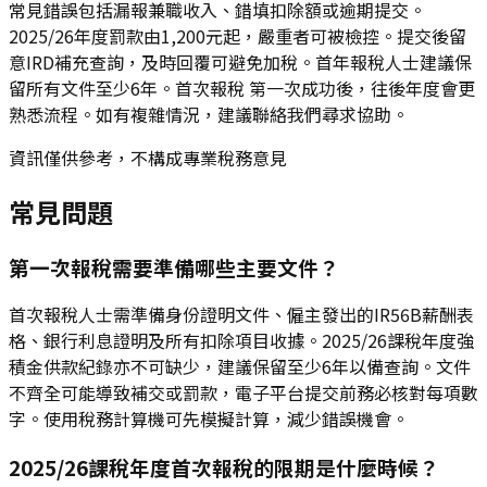
常見錯誤包括漏報兼職收入、錯填扣除額或逾期提交。
2025/26年度罰款由1,200元起，嚴重者可被檢控。提交後留
意IRD補充查詢，及時回覆可避免加稅。首年報稅人士建議保
留所有文件至少6年。首次報稅 第一次成功後，往後年度會更
熟悉流程。如有複雜情況，建議聯絡我們尋求協助。
資訊僅供參考，不構成專業稅務意見
常見問題
第一次報稅需要準備哪些主要文件？
首次報稅人士需準備身份證明文件、僱主發出的IR56B薪酬表
格、銀行利息證明及所有扣除項目收據。2025/26課稅年度強
積金供款紀錄亦不可缺少，建議保留至少6年以備查詢。文件
不齊全可能導致補交或罰款，電子平台提交前務必核對每項數
字。使用稅務計算機可先模擬計算，減少錯誤機會。
2025/26課稅年度首次報稅的限期是什麼時候？