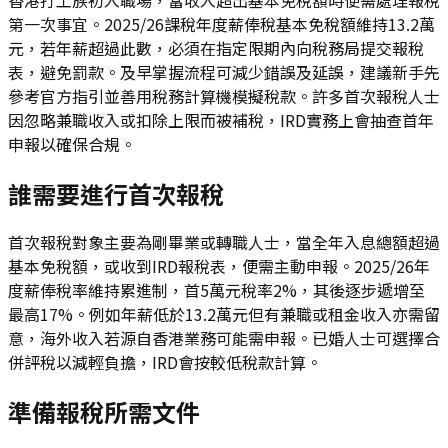
第一次事宜。2025/26課稅年度薪俸稅基本免稅額維持13.2萬
元，若年薪超過此數，必須在指定限期內向稅務局提交報稅
表，避免罰款。及早掌握流程可減少錯誤及延誤，建議新手先
參考官方指引並善用稅務計算機模擬稅款。許多首次報稅人士
因忽略兼職收入或扣除上限而被補稅，IRD實務上會抽查首年
申報以確保合規。
誰需要進行首次報稅
首次報稅對象主要為剛畢業或轉職人士，當全年入息總額超過
基本免稅額，或收到IRD報稅表，便需主動申報。2025/26年
度薪俸稅率維持累進制，首5萬元稅率2%，其後逐步遞增至
最高17%。例如年薪低於13.2萬元但有兼職或租金收入亦需留
意，海外收入若源自香港業務可能需申報。已婚人士可選擇合
併評稅以減輕負擔，IRD會按較低稅款計算。
準備報稅所需文件