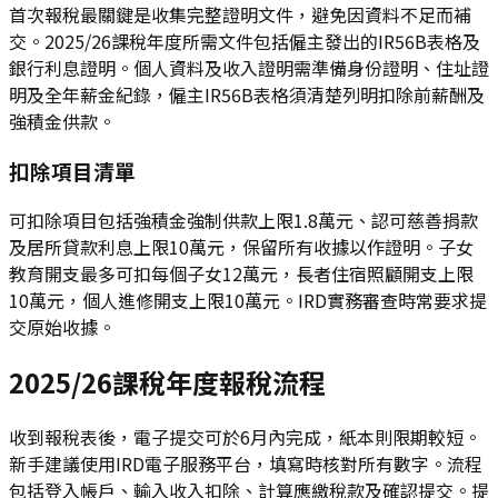
首次報稅最關鍵是收集完整證明文件，避免因資料不足而補
交。2025/26課稅年度所需文件包括僱主發出的IR56B表格及
銀行利息證明。個人資料及收入證明需準備身份證明、住址證
明及全年薪金紀錄，僱主IR56B表格須清楚列明扣除前薪酬及
強積金供款。
扣除項目清單
可扣除項目包括強積金強制供款上限1.8萬元、認可慈善捐款
及居所貸款利息上限10萬元，保留所有收據以作證明。子女
教育開支最多可扣每個子女12萬元，長者住宿照顧開支上限
10萬元，個人進修開支上限10萬元。IRD實務審查時常要求提
交原始收據。
2025/26課稅年度報稅流程
收到報稅表後，電子提交可於6月內完成，紙本則限期較短。
新手建議使用IRD電子服務平台，填寫時核對所有數字。流程
包括登入帳戶、輸入收入扣除、計算應繳稅款及確認提交。提