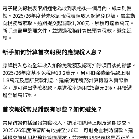
電子提交報稅表限期通常為收到表格後一個月內，紙本則較
短。2025/26年度若未收到報稅表但收入超過免稅額，需主動
向稅務局索取。逾期提交起罰款1,200元，累積可達數萬元。
新手應盡早整理文件，並透過稅務計算機預算稅款，避免延
誤。
新手如何計算首次報稅的應課稅入息？
應課稅入息為全年收入扣除免稅額及認可扣除項目後的餘額。
2025/26年度基本免稅額13.2萬元，另可扣強積金供款上限
1.8萬元及居所貸款利息。建議使用稅務計算機輸入實際數
字，即可得出準確稅款。累進稅率適用首5萬元2%，其後遞
增至最高17%。
首次報稅常見錯誤有哪些？如何避免？
常見錯誤包括漏報兼職收入、錯填扣除額上限及逾期提交。
2025/26年度保留所有收據至少6年，可避免查稅時罰款。建
議提交前使用稅務計算機覆核，並檢查IR56B表格是否正確。