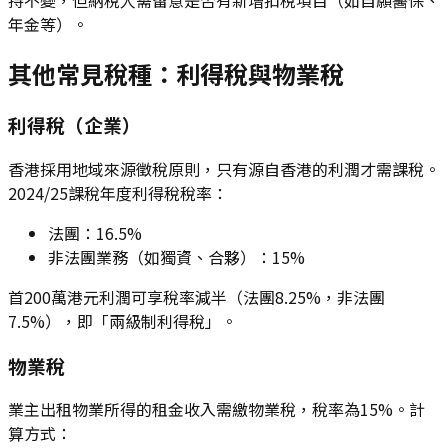
持不變，但納稅人需留意是否有新增扣稅項目（如自願醫保、
年金等）。
其他常見稅種：利得稅與物業稅
利得稅（企業）
香港採用地域來源徵稅原則，只有源自香港的利潤才需課稅。
2024/25課稅年度利得稅稅率：
法團：16.5%
非法團業務（如獨資、合夥）：15%
首200萬港元利潤可享稅率減半（法團8.25%，非法團
7.5%），即「兩級制利得稅」。
物業稅
業主出租物業所得的租金收入需繳物業稅，稅率為15%。計
算方式：