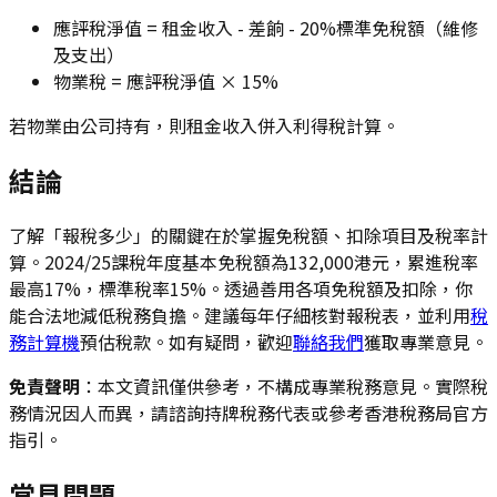
應評稅淨值 = 租金收入 - 差餉 - 20%標準免稅額（維修
及支出）
物業稅 = 應評稅淨值 × 15%
若物業由公司持有，則租金收入併入利得稅計算。
結論
了解「報稅多少」的關鍵在於掌握免稅額、扣除項目及稅率計
算。2024/25課稅年度基本免稅額為132,000港元，累進稅率
最高17%，標準稅率15%。透過善用各項免稅額及扣除，你
能合法地減低稅務負擔。建議每年仔細核對報稅表，並利用
稅
務計算機
預估稅款。如有疑問，歡迎
聯絡我們
獲取專業意見。
免責聲明
：本文資訊僅供參考，不構成專業稅務意見。實際稅
務情況因人而異，請諮詢持牌稅務代表或參考香港稅務局官方
指引。
常見問題