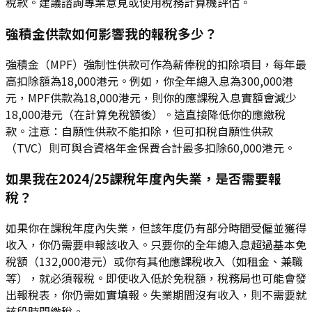
稅款。建議諮詢專業意見或使用稅務計算機評估。
強積金供款如何影響我的報稅多少？
強積金（MPF）強制性供款可作為薪俸稅的扣除項目，每年最
高扣除額為18,000港元。例如，你全年總入息為300,000港
元，MPF供款為18,000港元，則你的應課稅入息實額會減少
18,000港元（在計算免稅額後）。這直接降低你的應繳稅
款。注意：自願性供款不能扣除，但可扣稅自願性供款
（TVC）則可與合資格年金保費合計最多扣除60,000港元。
如果我在2024/25課稅年度內失業，是否需要報
稅？
如果你在課稅年度內失業，但該年度仍有部分時間受僱並獲得
收入，你仍需要申報該收入。只要你的全年總入息超過基本免
稅額（132,000港元）或你有其他應課稅收入（如租金、兼職
等），就必須報稅。即使收入低於免稅額，稅務局也可能會發
出報稅表，你仍需如實填報。失業期間沒有收入，則不需要就
該段時間繳稅。