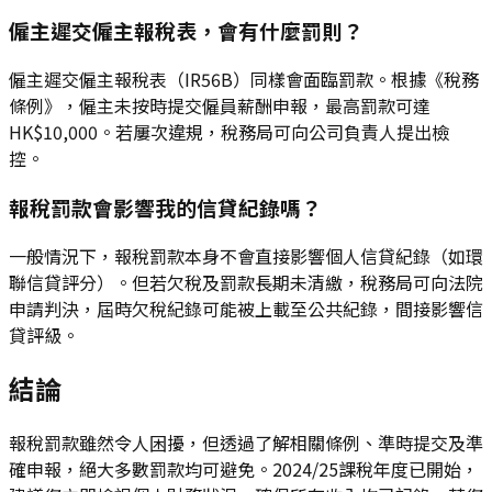
僱主遲交僱主報稅表，會有什麼罰則？
僱主遲交僱主報稅表（IR56B）同樣會面臨罰款。根據《稅務
條例》，僱主未按時提交僱員薪酬申報，最高罰款可達
HK$10,000。若屢次違規，稅務局可向公司負責人提出檢
控。
報稅罰款會影響我的信貸紀錄嗎？
一般情況下，報稅罰款本身不會直接影響個人信貸紀錄（如環
聯信貸評分）。但若欠稅及罰款長期未清繳，稅務局可向法院
申請判決，屆時欠稅紀錄可能被上載至公共紀錄，間接影響信
貸評級。
結論
報稅罰款雖然令人困擾，但透過了解相關條例、準時提交及準
確申報，絕大多數罰款均可避免。2024/25課稅年度已開始，