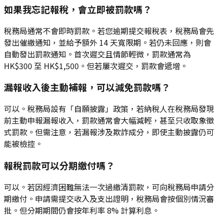
如果我忘記報稅，會立即被罰款嗎？
稅務局通常不會即時罰款。若您逾期提交報稅表，稅務局會先
發出催繳通知，並給予額外 14 天寬限期。若仍未回應，則會
自動發出罰款通知。首次遲交且情節輕微，罰款通常為
HK$300 至 HK$1,500。但若屢次遲交，罰款會遞增。
漏報收入後主動補報，可以減免罰款嗎？
可以。稅務局設有「自願披露」政策，若納稅人在稅務局發現
前主動申報漏報收入，罰款通常會大幅減輕，甚至只收取象徵
式罰款。但需注意，若漏報涉及欺詐成分，即使主動披露仍可
能被檢控。
報稅罰款可以分期繳付嗎？
可以。若因經濟困難無法一次過繳清罰款，可向稅務局申請分
期繳付。申請需提交收入及支出證明，稅務局會按個別情況審
批。但分期期間仍會按年利率 8% 計算利息。