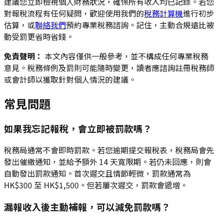
建議您立即檢視個人財務狀況，確保所有收入均已記錄。若您
對報稅流程有任何疑問，歡迎使用我們的
稅務計算機
進行初步
估算，或
聯絡我們
預約專業稅務諮詢。記住，主動合規遠比被
動受罰更省時省錢。
免責聲明：
本文內容僅供一般參考，並不構成任何專業稅務
意見。稅務條例及罰則可能隨時變更，讀者應諮詢註冊稅務師
或會計師以獲取針對個人情況的建議。
常見問題
如果我忘記報稅，會立即被罰款嗎？
稅務局通常不會即時罰款。若您逾期提交報稅表，稅務局會先
發出催繳通知，並給予額外 14 天寬限期。若仍未回應，則會
自動發出罰款通知。首次遲交且情節輕微，罰款通常為
HK$300 至 HK$1,500。但若屢次遲交，罰款會遞增。
漏報收入後主動補報，可以減免罰款嗎？