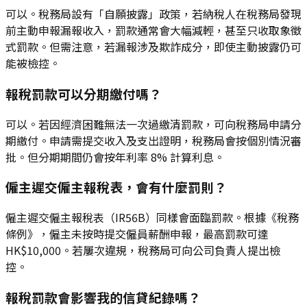
可以。稅務局設有「自願披露」政策，若納稅人在稅務局發現
前主動申報漏報收入，罰款通常會大幅減輕，甚至只收取象徵
式罰款。但需注意，若漏報涉及欺詐成分，即使主動披露仍可
能被檢控。
報稅罰款可以分期繳付嗎？
可以。若因經濟困難無法一次過繳清罰款，可向稅務局申請分
期繳付。申請需提交收入及支出證明，稅務局會按個別情況審
批。但分期期間仍會按年利率 8% 計算利息。
僱主遲交僱主報稅表，會有什麼罰則？
僱主遲交僱主報稅表（IR56B）同樣會面臨罰款。根據《稅務
條例》，僱主未按時提交僱員薪酬申報，最高罰款可達
HK$10,000。若屢次違規，稅務局可向公司負責人提出檢
控。
報稅罰款會影響我的信貸紀錄嗎？