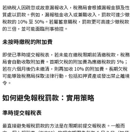
若納稅人因疏忽或故意漏報收入，稅務局會根據漏報金額及性
質處以罰款。例如，漏報租金收入或兼職收入，罰款可達少徵
稅款的 10% 至 50%。若屬蓄意瞞稅，罰款更可高達少徵稅款
的三倍，並可能面臨刑事檢控。
未按時繳稅的附加費
即使已準時提交報稅表，若未能在繳稅限期前清繳稅款，稅務
局會自動收取附加費。首期欠稅的附加費為應繳稅款的 5%；
若在六個月後仍未繳清，則再加收 10% 的附加費。長期欠稅
可能導致稅務局採取法律行動，包括扣押資產或發出禁止離境
令。
如何避免報稅罰款：實用策略
準時提交報稅表
最直接避免報稅罰款的方法是在限期前提交報稅表。一般而