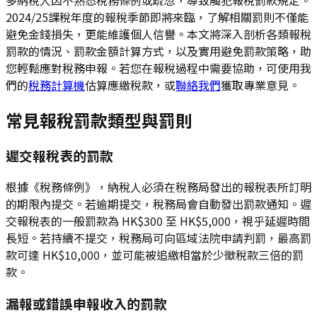
2024/25課稅年度的報稅季節即將來臨，了解相關罰則不僅能
避免金錢損失，更能維護個人信譽。本文將深入剖析各類報稅
罰款的情況、罰款金額計算方式，以及實用避免罰款策略，助
您輕鬆應對稅務申報。若您在報稅過程中需要協助，可使用我
們的
稅務計算機
估算應繳稅款，或
聯絡我們
獲取專業意見。
常見報稅罰款類型與罰則
遲交報稅表的罰款
根據《稅務條例》，納稅人必須在稅務局發出的報稅表所訂明
的期限內提交。若逾期提交，稅務局會自動發出罰款通知。遲
交報稅表的一般罰款為 HK$300 至 HK$5,000，視乎延遲時間
長短。若持續不提交，稅務局可向區域法院申請判罰，最高罰
款可達 HK$10,000，並可能被追繳相當於少徵稅款三倍的罰
款。
漏報或錯誤申報收入的罰款