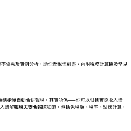
、稅率優惠及實例分析，助你慳稅慳到盡。內附稅務計算機及常見
為結婚後自動合併報稅，其實唔係——你可以根據實際收入情
深入講解
報稅夫妻合報
嘅細節，包括免稅額、稅率、點樣計算，