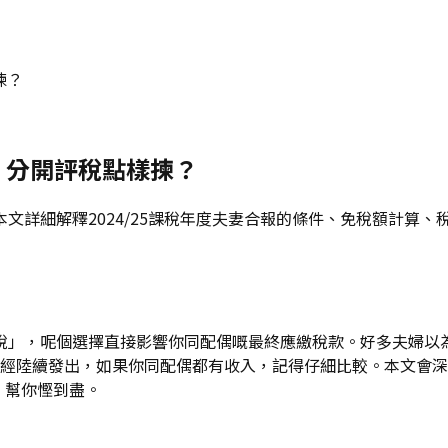
揀？
vs 分開評稅點樣揀？
文詳細解釋2024/25課稅年度夫妻合報的條件、免稅額計算
稅」，呢個選擇直接影響你同配偶嘅最終應繳稅款。好多夫婦以
0）已經陸續發出，如果你同配偶都有收入，記得仔細比較。本文會
，幫你慳到盡。