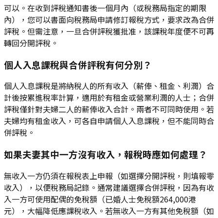
可以。在收到評稅通知書後一個月內（或稅務局指定的期限
內），您可以書面向稅務局申請修訂報稅方式，要求改為合併
評稅。但需注意，一旦合併評稅獲批准，該課稅年度便不可再
轉回分開評稅。
個人入息課稅與合併評稅有何分別？
個人入息課稅是將納稅人的所有收入（薪俸、租金、利潤）合
計後按累進稅率計算，適用於有租金或營業利潤的人士；合併
評稅僅針對夫婦二人的薪俸收入合計。兩者不可同時使用。若
夫婦均有租金收入，可各自申請個人入息課稅，但不能同時合
併評稅。
如果夫妻其中一方沒有收入，報稅時應如何處理？
無收入一方仍須在報稅表上申報（如選擇分開評稅，則填報零
收入），以便稅務局記錄。通常建議選擇合併評稅，因為有收
入一方可使用配偶的免稅額（已婚人士免稅額264,000港
元），大幅降低應課稅收入。若無收入一方有其他免稅額（如