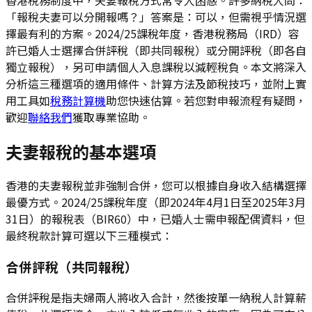
「報稅夫妻可以分開報嗎？」答案是：可以，但需視乎情況選
擇最有利的方案。2024/25課稅年度，香港稅務局（IRD）容
許已婚人士選擇合併評稅（即共同報稅）或分開評稅（即各自
獨立報稅），另可申請個人入息課稅以減輕稅負。本文將深入
分析這三種選項的適用條件、計算方法及節稅技巧，並附上實
用工具如
稅務計算機
助您快速估算。若您對申報流程有疑問，
歡迎
聯絡我們
獲取專業協助。
夫妻報稅的基本選項
香港的夫妻報稅並非強制合併，您可以根據自身收入結構選擇
最優方式。2024/25課稅年度（即2024年4月1日至2025年3月
31日）的報稅表（BIR60）中，已婚人士需申報配偶資料，但
最終稅款計算可選以下三種模式：
合併評稅（共同報稅）
合併評稅是指夫婦兩人將收入合計，然後按單一納稅人計算薪