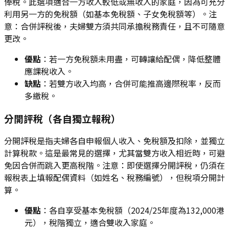
俸稅。此選項適合一方收入較低或無收入的家庭，因為可充分
利用另一方的免稅額（如基本免稅額、子女免稅額等）。注
意：合併評稅後，夫婦雙方須共同承擔稅務責任，且不可隨意
更改。
優點
：若一方免稅額未用盡，可轉讓給配偶，降低整體
應課稅收入。
缺點
：若雙方收入均高，合併可能推高邊際稅率，反而
多繳稅。
分開評稅（各自獨立報稅）
分開評稅是指夫婦各自申報個人收入、免稅額及扣除，並獨立
計算稅款。這是最常見的選擇，尤其當雙方收入相近時，可避
免因合併而跳入更高稅階。注意：即使選擇分開評稅，仍須在
報稅表上填報配偶資料（如姓名、稅務編號），但稅項分開計
算。
優點
：各自享受基本免稅額（2024/25年度為132,000港
元），稅階獨立，適合雙收入家庭。