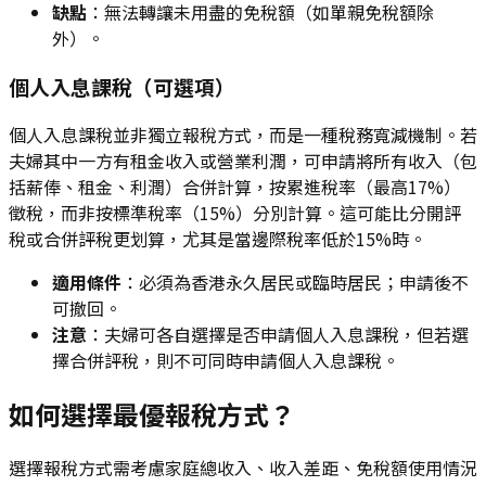
缺點
：無法轉讓未用盡的免稅額（如單親免稅額除
外）。
個人入息課稅（可選項）
個人入息課稅並非獨立報稅方式，而是一種稅務寬減機制。若
夫婦其中一方有租金收入或營業利潤，可申請將所有收入（包
括薪俸、租金、利潤）合併計算，按累進稅率（最高17%）
徵稅，而非按標準稅率（15%）分別計算。這可能比分開評
稅或合併評稅更划算，尤其是當邊際稅率低於15%時。
適用條件
：必須為香港永久居民或臨時居民；申請後不
可撤回。
注意
：夫婦可各自選擇是否申請個人入息課稅，但若選
擇合併評稅，則不可同時申請個人入息課稅。
如何選擇最優報稅方式？
選擇報稅方式需考慮家庭總收入、收入差距、免稅額使用情況