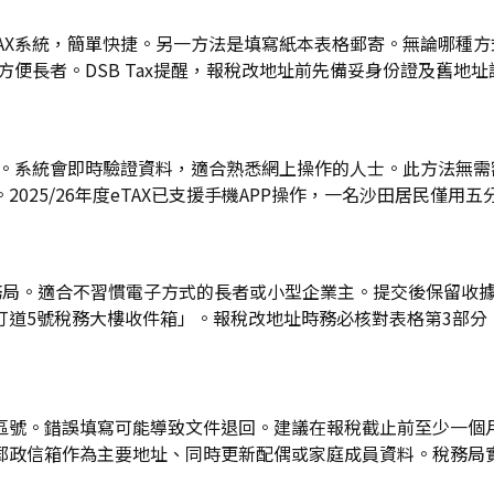
AX系統，簡單快捷。另一方法是填寫紙本表格郵寄。無論哪種
方便長者。DSB Tax提醒，報稅改地址前先備妥身份證及舊地
交。系統會即時驗證資料，適合熟悉網上操作的人士。此方法無
025/26年度eTAX已支援手機APP操作，一名沙田居民僅用
稅務局。適合不習慣電子方式的長者或小型企業主。提交後保留收
打道5號稅務大樓收件箱」。報稅改地址時務必核對表格第3部分
號。錯誤填寫可能導致文件退回。建議在報稅截止前至少一個月更
郵政信箱作為主要地址、同時更新配偶或家庭成員資料。稅務局