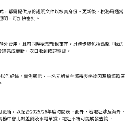
方式，都需提供身份證明文件以核實身份。更新後，稅務局通常
址證明，可加快審批。
需額外費用，且可同時處理報稅事宜。具體步驟包括點擊「我的
五分鐘完成更新，次日收到確認電郵。
據以作記錄。實例顯示，一名元朗業主郵寄表格後因漏填郵遞區
。
新，以配合2025/26年度時間表。此外，若地址涉及海外，
實務中會比對差餉及水電單據，地址不符可能觸發查詢。