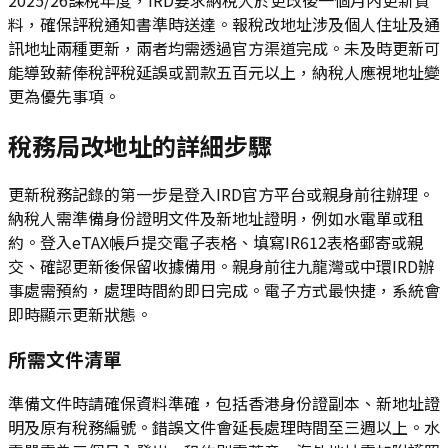
料，確保評稅通知書準時送達。報稅改地址涉及個人住址及通
訊地址兩種更新，兩者均需透過官方渠道完成。未及時更新可
能導致薪俸稅評稅延誤或罰款五百元以上，納稅人應視地址變
更為優先事項。
稅務局改地址的詳細步驟
更新稅務記錄的第一步是登入IRD官方平台或親身前往辦理。
納稅人需準備身份證明文件及新地址證明，例如水電單或租
約。登入eTAX帳戶提交電子表格、填寫IR612表格郵寄或親
交、確認更新後保留收據備用。親身前往九龍灣或中環IRD辦
事處需預約，處理時間約即日完成。電子方式最快捷，系統會
即時顯示更新狀態。
所需文件清單
準備文件時請確保資料準確，包括香港身份證副本、新地址證
明及原有稅務編號。錯誤文件會延長處理時間至三週以上。水