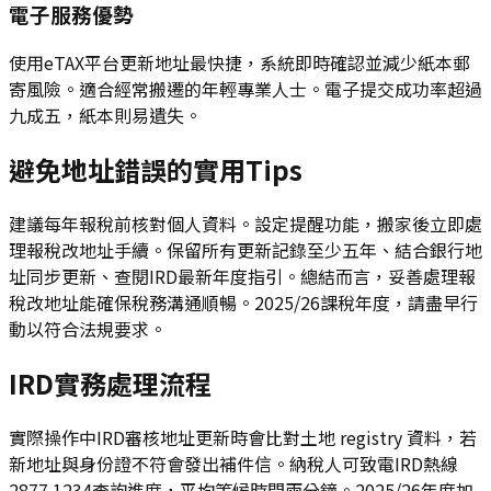
電子服務優勢
使用eTAX平台更新地址最快捷，系統即時確認並減少紙本郵
寄風險。適合經常搬遷的年輕專業人士。電子提交成功率超過
九成五，紙本則易遺失。
避免地址錯誤的實用Tips
建議每年報稅前核對個人資料。設定提醒功能，搬家後立即處
理報稅改地址手續。保留所有更新記錄至少五年、結合銀行地
址同步更新、查閱IRD最新年度指引。總結而言，妥善處理報
稅改地址能確保稅務溝通順暢。2025/26課稅年度，請盡早行
動以符合法規要求。
IRD實務處理流程
實際操作中IRD審核地址更新時會比對土地 registry 資料，若
新地址與身份證不符會發出補件信。納稅人可致電IRD熱線
2877 1234查詢進度，平均等候時間兩分鐘。2025/26年度加