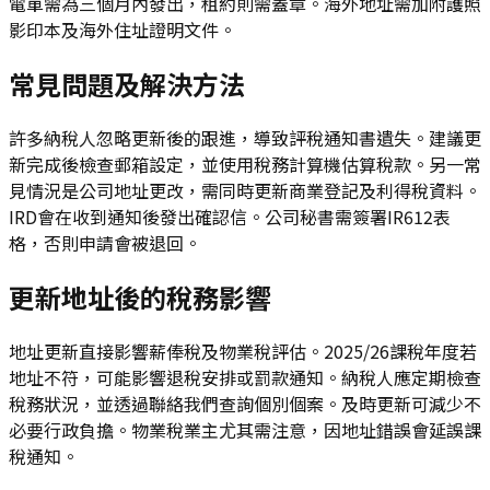
電單需為三個月內發出，租約則需蓋章。海外地址需加附護照
影印本及海外住址證明文件。
常見問題及解決方法
許多納稅人忽略更新後的跟進，導致評稅通知書遺失。建議更
新完成後檢查郵箱設定，並使用稅務計算機估算稅款。另一常
見情況是公司地址更改，需同時更新商業登記及利得稅資料。
IRD會在收到通知後發出確認信。公司秘書需簽署IR612表
格，否則申請會被退回。
更新地址後的稅務影響
地址更新直接影響薪俸稅及物業稅評估。2025/26課稅年度若
地址不符，可能影響退稅安排或罰款通知。納稅人應定期檢查
稅務狀況，並透過聯絡我們查詢個別個案。及時更新可減少不
必要行政負擔。物業稅業主尤其需注意，因地址錯誤會延誤課
稅通知。