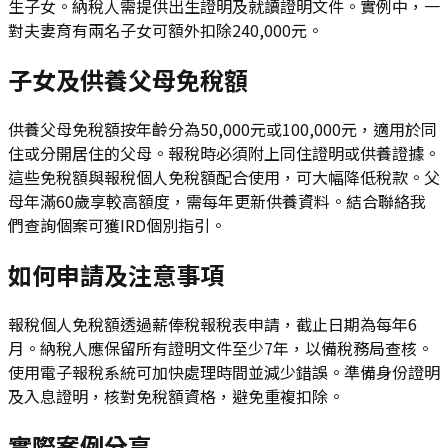
生子女。納稅人需提供出生證明及就讀證明文件。實例中，一
對夫妻育有兩名子女可額外扣除240,000元。
子女及供養父母免稅額
供養父母免稅額按年齡分為50,000元或100,000元，適用於同
住或分開居住的父母。報稅時必須附上同住證明或供養證據。
這些免稅額與報稅個人免稅額配合使用，可大幅降低稅款。父
母年滿60歲享較高額度，需每年更新供養資料。結合聯絡我
們查詢個案可獲IRD個別指引。
如何申請及注意事項
報稅個人免稅額透過薪俸稅報稅表申請，截止日期為每年6
月。納稅人應保留所有證明文件至少7年，以備稅務局查核。
使用電子報稅系統可加快處理時間並減少錯誤。準備身份證明
及入息證明，核對免稅額資格，避免重複扣除。
實際案例分享