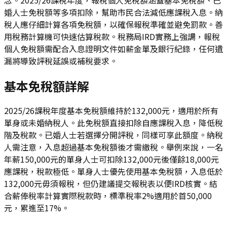
婚人士免稅額等多項扣除，幫助市民合法減低應課稅入息。納
稅人應仔細計算各項免稅額，以確保報稅準確並避免罰款。善
用稅務計算機可快速估算稅款。稅務局IRD實務上強調，報稅
個人免稅額需配合入息證明文件如薪金單及銀行紀錄，任何遺
漏將導致評稅延誤或補稅要求。
基本免稅額詳解
2025/26課稅年度基本免稅額維持於132,000元，適用於所有
單身或未婚納稅人。此免稅額直接扣除自應課稅入息，降低稅
階及稅款。已婚人士若選擇分開評稅，同樣可享此額度。納稅
人需注意，入息超過基本免稅額後才需繳稅。舉例來說，一名
年薪150,000元的單身人士可扣除132,000元後僅餘18,000元
應課稅，稅款極低。單身人士優先使用基本免稅額，入息低於
132,000元毋須報稅，但仍建議提交報稅表以便IRD核實。結
合薪俸稅率計算實際稅款時，標準稅率2%適用於首50,000
元，累進至17%。