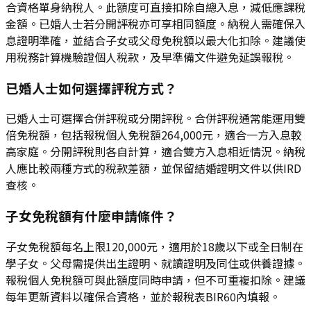
合資格單身納稅人。此額度可直接扣除自總入息，減低應課稅
金額。已婚人士若分開評稅亦可享相同額度。納稅人需確保入
息證明準確，並結合子女或父母免稅額以最大化扣除。建議使
用稅務計算機驗證個人稅款，及早準備文件避免延誤報稅。
已婚人士如何選擇評稅方式？
已婚人士可選擇合併評稅或分開評稅。合併評稅通常能運用雙
倍免稅額，包括報稅個人免稅額264,000元，適合一方入息較
高家庭。分開評稅則各自計算，適合雙方入息相近情況。納稅
人應比較兩種方式的稅款差額，並保留結婚證明文件以供IRD
查核。
子女免稅額有什麼申請條件？
子女免稅額每名上限120,000元，適用於18歲以下或全日制在
學子女。父母需提供出生證明、就讀證明及同住或供養證據。
報稅個人免稅額可與此額度同時申請，但不可重複扣除。建議
每年更新資料以確保合資格，並於報稅表BIR60內填報。