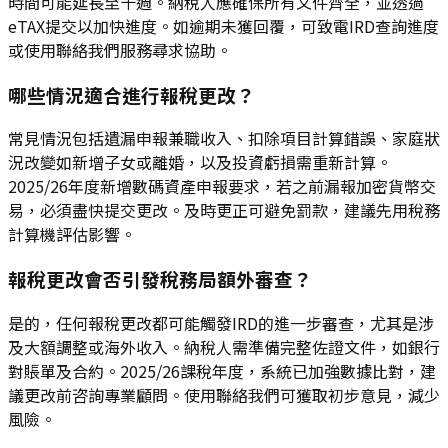
時間可能延長至十週。納稅人應確保所有文件齊全，並透過
eTAX提交以加快進度。如逾期未獲回覆，可致電IRD查詢進度
或使用聯絡我們服務尋求協助。
哪些情況適合進行報稅更改？
常見情況包括遺漏申報兼職收入、扣除項目計算錯誤、家庭狀
況改變如新增子女或離婚，以及投資虧損需重新計算。
2025/26年度新增數碼資產申報要求，若之前漏報加密貨幣交
易，必須盡快提交更改。及時更正可避免罰款，建議先用稅務
計算機評估影響。
報稅更改會否引發稅務局額外審查？
是的，任何報稅更改都可能觸發IRD的進一步審查，尤其是涉
及大額調整或海外收入。納稅人需準備完整佐證文件，如銀行
對賬單及合約。2025/26課稅年度，系統已加強數據比對，建
議更改前咨詢專業顧問。使用聯絡我們可獲取初步意見，減少
風險。