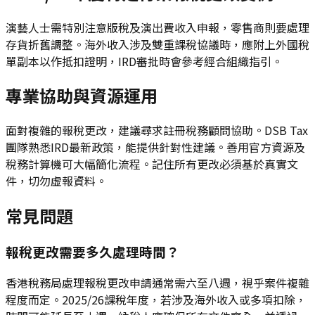
演藝人士需特別注意版稅及演出費收入申報，零售商則要處理
存貨折舊調整。海外收入涉及雙重課稅協議時，應附上外國稅
單副本以作抵扣證明，IRD審批時會參考經合組織指引。
專業協助與資源運用
面對複雜的報稅更改，建議尋求註冊稅務顧問協助。DSB Tax
團隊熟悉IRD最新政策，能提供針對性建議。善用官方資源及
稅務計算機可大幅簡化流程。記住所有更改必須基於真實文
件，切勿虛報資料。
常見問題
報稅更改需要多久處理時間？
香港稅務局處理報稅更改申請通常需六至八週，視乎案件複雜
程度而定。2025/26課稅年度，若涉及海外收入或多項扣除，