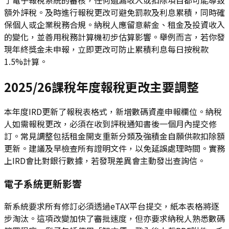
額外評稅。及時進行報稅更改可避免罰款及利息累積，同時確
保個人或企業稅務合規。納稅人應留意薪金、租金及投資收入
的變化，並善用稅務計算機初步估算影響。舉例而言，若你發
現年終獎金未申報，立即更改可防止累積利息每日按稅款
1.5%計算。
2025/26課稅年度報稅更改主要調整
本年度IRD更新了報稅表格式，新增數碼資產申報欄位。納稅
人如需報稅更改，必須在收到評稅通知書後一個月內提交修
訂。常見調整包括租金開支重新分類及強積金自願供款扣除額
更新。建議及早檢查所有證明文件，以免延誤處理時間。實務
上IRD會比對銀行數據，若發現差異會主動發出查詢信。
電子系統更新影響
新系統要求所有修訂必須透過eTAX平台提交，紙本表格將逐
步淘汰。這項改變加快了審批速度，但亦要求納稅人熟悉數碼