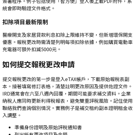
簽署程序。例子包括使用「智方便」登入後上載PDF附件，系
統會即時驗證文件格式。
扣除項目最新限制
醫療開支及家居貸款利息扣除上限維持不變，但新增環保開支
優惠。報稅更改時需清楚列明每項扣除依據，例如購買電動車
充電器可額外扣減5000元。
如何提交報稅更改申請
提交報稅更改的第一步是登入eTAX帳戶，下載原始報稅表副
本。接著填寫修訂表格，清楚註明更改原因及提供佐證文件。
IRD通常會在六至八週內回覆，期間可能要求補交資料。企業
納稅人應同時更新利得稅報表，避免雙重評稅風險。記住使用
聯絡我們查詢個別情況。實務例子是補交租約副本證明租金收
入調整。
準備身份證明及原始評稅通知書
列出所有更改項目及金額