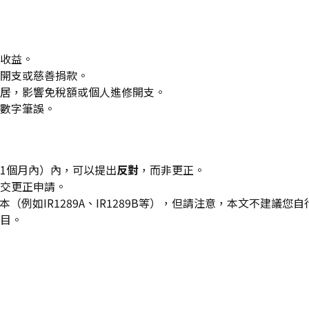
收益。
開支或慈善捐款。
居，影響免稅額或個人進修開支。
數字筆誤。
1個月內）內，可以提出
反對
，而非更正。
交更正申請。
（例如IR1289A、IR1289B等），但請注意，本文不建
目。