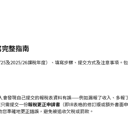
寫完整指南
25及2025/26課稅年度）、填寫步驟、提交方式及注意事項。
稅人會發現自己提交的報稅表資料有誤——例如漏報了收入、多報
您只需提交一份
報稅更正申請書
（即IR表格的修訂版或額外書面
助您準確地更正錯誤，避免被追收欠稅或罰款。