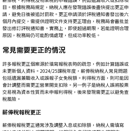
目。根據稅務局規定，納稅人應在發現錯誤後盡快提出更正申
請，避免日後被追討罰款。更正申請須於評稅通知書發出後六
個月內提交，需提供證明文件支持更正理由，稅務局會審批並
發出修訂評稅通知書。實務上，即使超過期限，若能證明合理
原因，稅務局仍可能酌情處理，但成功率較低。
常見需要更正的情況
許多報稅更正個案源於填寫報稅表時的疏忽，例如計算錯誤或
未更新個人資料。2024/25課稅年度，薪俸稅納稅人常見問題
包括遺漏兼職收入或誤報子女免稅額。利得稅方面，則可能因
會計調整而需更正營業開支扣除。另一例子是納稅人誤將股票
交易視為資本性質而未申報利得稅，後來發現需更正以避免查
稅風險。
薪俸稅報稅更正
薪俸稅報稅更正通常涉及調整入息或扣除額，納稅人需填寫