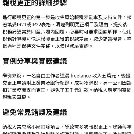
報稅更正的詳細步驟
進行報稅更正的第一步是收集原始報稅表副本及支持文件。接
著填妥IR21或IR22表格，清楚列明更正項目及理由。提交後
稅務局通常於四至六週內回覆，必要時可要求面談解釋。使用
稅務計算機可快速模擬更正後的稅款差額，減少錯誤機會。整
個過程需保持文件完整，以備稅務局查詢。
實例分享與實務建議
舉例來說，一名自由工作者遺漏 freelance 收入五萬元，後提
交更正申請附上發票及銀行紀錄，成功獲退稅。另一公司因誤
扣非業務開支而更正，避免了五千元罰款。納稅人應定期審閱
報稅表草稿。
避免常見錯誤及建議
納稅人常忽略小額扣除項目，導致需多次報稅更正。建議每年
保留所有收據及銀行對賬單作為記錄。複雜情況下，及早聯絡