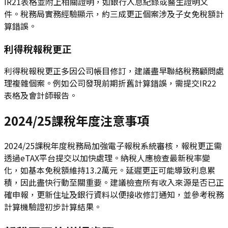
IR21表格並附上相關證明，如銀行入息紀錄或醫生證明文
件。稅務局實務經驗顯示，約三成更正個案涉及子女免稅額計
算錯誤。
利得稅報稅更正
利得稅報稅更正多因公司帳目修訂，建議盡早聯絡稅務顧問處
理複雜個案。例如公司發現前期折舊計算錯誤，需提交IR22
表格及會計師報告。
2024/25課稅年度注意事項
2024/25課稅年度稅務局加強電子報稅系統審核，報稅更正需
透過eTAX平台提交以加快處理。納稅人應檢查最新稅率變
化，如基本免稅額維持13.2萬元。延遲更正可能導致利息累
積，因此盡快行動至關重要。建議檢查所有收入來源是否已正
確申報，更新住址及銀行資料以便接收修訂通知，並參考稅務
計算機驗證初步計算結果。