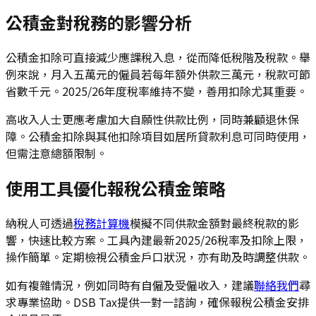
公積金對稅務的影響分析
公積金扣除可直接減少應課稅入息，從而降低稅階及稅款。舉
例來說，月入五萬元的僱員若每年額外供款三萬元，稅款可節
省數千元。2025/26年度稅率維持不變，善用扣除尤其重要。
高收入人士更應考慮加大自願性供款比例，同時兼顧退休保
障。公積金扣除與其他扣除項目如居所貸款利息可同時使用，
但需注意總額限制。
使用工具優化報稅公積金策略
納稅人可透過
稅務計算機
模擬不同供款金額對最終稅款的影
響，快速比較方案。工具內建最新2025/26稅率及扣除上限，
操作簡單。定期檢視公積金戶口狀況，亦有助及時調整供款。
如有複雜情況，例如同時有自僱及受僱收入，建議
聯絡我們
尋
求專業協助。DSB Tax提供一對一諮詢，確保報稅公積金安排