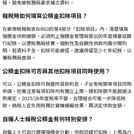
報，避免被稅務局要求補交資料。
報稅時如何填寫公積金扣除項目？
在薪俸稅報稅表BIR60的第4部分「扣除項目」內，清楚填寫
強積金供款總額。必須附上強積金管理局發出的年度摘要或銀
行紀錄，以便稅務局核實。強制性及自願性供款均需分開列
明。若資料不全，扣除可能被拒。建議保留至少七年紀錄，以
備稅務局查詢。
公積金扣除可否與其他扣除項目同時使用？
可以，公積金扣除可與居所貸款利息、子女免稅額等項目同時
申請。但需注意每項扣除均有獨立上限，總扣除額不能超過法
例規定。2025/26年度稅率不變，合理組合可進一步降低稅
款。納稅人宜先用稅務計算機模擬效果，再決定供款金額。
自僱人士報稅公積金有何特別安排？
自僱人士可自行選擇強積金計劃，供款同樣可扣稅，上限為六