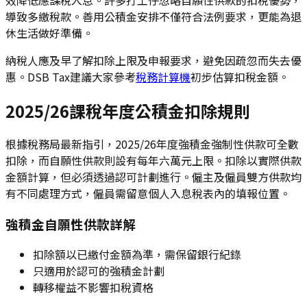
導致多繳稅款。善用公積金安排不僅符合法例要求，更能為退
休生活做好準備。
納稅人應及早了解扣除上限及申報要求，避免因疏忽而失去優
惠。DSB Tax建議大家參考
稅務計算機
初步估算扣稅金額。
2025/26課稅年度公積金扣除規則
根據稅務局最新指引，2025/26年度強積金強制性供款可全數
扣除，而自願性供款則設有每年六萬元上限。扣除以實際供款
金額計算，但必須透過認可計劃進行。僱主及僱員雙方供款均
有不同處理方式，僱員需留意個人入息稅表內的填報位置。
強積金自願性供款詳解
扣除額以已繳付金額為準，需保留銀行紀錄
只適用於認可的強積金計劃
轉移權益不影響扣稅資格