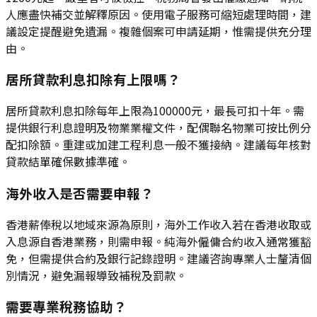
人應盡快補交並解釋原因。使用電子服務可縮短處理時間，建
議設定提醒避免遺漏。複雜個案可申請延期，惟需提供充分理
由。
居所貸款利息扣除有上限嗎？
居所貸款利息扣除每年上限為100000元，最長可扣十年。需
提供銀行利息證明及物業業權文件，配偶聯名物業可按比例分
配扣除額。重建或加建工程利息一般不獲接納。建議每年核對
貸款結單確保數據準確。
海外收入是否需要申報？
香港薪俸稅以地域來源為原則，海外工作收入若在香港收取或
入息源自香港業務，則需申報。純海外僱傭合約收入通常獲豁
免，但需提供合約及銀行記錄證明。建議咨詢專業人士釐清個
別情況，避免漏報導致補稅及罰款。
需要專業稅務協助？