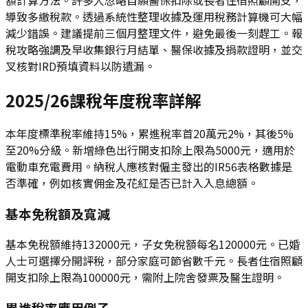
導致多繳稅款。透過系統性整理收據及運用稅務計算機可大幅
減少錯誤。建議提前三個月整理文件，避免最後一刻趕工。報
稅攻略強調及早收集銀行月結單、醫保收據及捐款證明，並交
叉核對IRD預填資料以防遺漏。
2025/26課稅年度稅率詳解
本年度標準稅率維持15%，累進稅率首20萬元2%，其後5%
至20%分級。新增綠色出行開支扣除上限為5000元，適用於
電動車充電費用。納稅人應核對僱主發出的IR56表格數據是
否準確，例如核實佣金及花紅是否已計入入息總額。
基本免稅額及寬減
基本免稅額維持132000元，子女免稅額每名120000元。已婚
人士可選擇分開評稅，部分家庭可節省數千元。長者住宿照顧
開支扣除上限為100000元，需附上院舍發票及醫生證明。
累進稅率應用例子