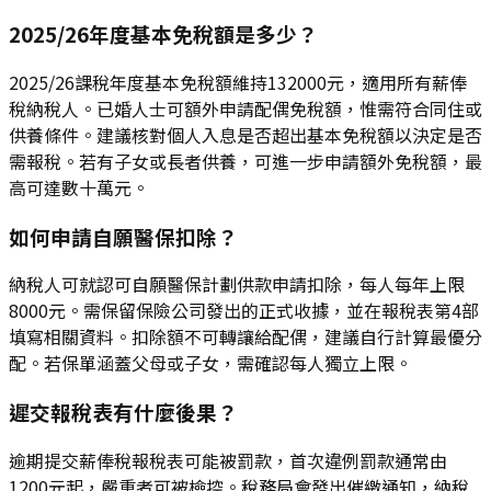
2025/26年度基本免稅額是多少？
2025/26課稅年度基本免稅額維持132000元，適用所有薪俸
稅納稅人。已婚人士可額外申請配偶免稅額，惟需符合同住或
供養條件。建議核對個人入息是否超出基本免稅額以決定是否
需報稅。若有子女或長者供養，可進一步申請額外免稅額，最
高可達數十萬元。
如何申請自願醫保扣除？
納稅人可就認可自願醫保計劃供款申請扣除，每人每年上限
8000元。需保留保險公司發出的正式收據，並在報稅表第4部
填寫相關資料。扣除額不可轉讓給配偶，建議自行計算最優分
配。若保單涵蓋父母或子女，需確認每人獨立上限。
遲交報稅表有什麼後果？
逾期提交薪俸稅報稅表可能被罰款，首次違例罰款通常由
1200元起，嚴重者可被檢控。稅務局會發出催繳通知，納稅