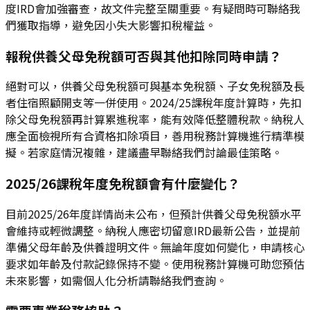
度IRD會加強審查，故文件完整至關重要。有疑問時可聯絡我
們獲取指導，避免因小失大影響扣稅權益。
報稅供養父母免稅額可否與其他扣除同時申請？
絕對可以，供養父母免稅額可與基本免稅額、子女免稅額及長
者住宿照顧開支等一併使用。2024/25課稅年度計算時，先扣
除父母免稅額再計算累進稅率，能有效降低整體稅款。納稅人
應全面檢視所有合資格扣除項目，善用稅務計算機進行精準模
擬。若家庭情況複雜，建議盡早聯絡我們討論最佳策略。
2025/26課稅年度免稅額會有什麼變化？
目前2025/26年度詳情尚未公布，但預計供養父母免稅額水平
會維持或輕微調整。納稅人應密切留意IRD最新公告，並提前
準備父母年齡及供養證明文件。無論年度如何變化，申請核心
要求如年齡及付款記錄保持不變。使用稅務計算機可助您預估
未來影響，如需個人化分析請聯絡我們查詢。