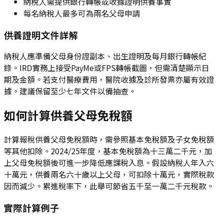
納稅人需提供銀行轉帳或收據證明供養事實
每名納稅人最多可為兩名父母申請
供養證明文件詳解
納稅人應準備父母身份證副本、出生證明及每月銀行轉帳紀
錄。IRD實務上接受PayMe或FPS轉帳截圖，但需清楚顯示日
期及金額。若支付醫療費用，醫院收據及診所發票亦屬有效證
據。建議保留至少七年文件以備抽查。
如何計算供養父母免稅額
計算報稅供養父母免稅額時，需參照基本免稅額及子女免稅額
等其他扣除。2024/25年度，基本免稅額為十三萬二千元，加
上父母免稅額後可進一步降低應課稅入息。假設納稅人年入六
十萬元，供養兩名六十歲以上父母，可扣除十萬元，實際稅款
因而減少。累進稅率下，此舉可節省五千至一萬二千元稅款。
實際計算例子