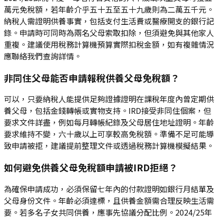
萬元免稅額，若年齡介乎五十五至五十九歲則為二萬五千元。
納稅人需證明供養事實，包括支付生活費或醫療開支的銀行記
錄。申請時可同時為兩名父母索取扣除，但須避免與其他家人
重複。建議使用稅務計算機預算實際扣稅金額，如有複雜情況
應聯絡我們查詢詳情。
非同住父母能否申請報稅供養父母免稅額？
可以，只要納稅人能提供足夠證據證明在課稅年度內曾定期供
養父母，包括金錢轉帳或實物支持。IRD接受非同住個案，但
要求文件詳盡，例如每月轉帳紀錄及父母居住地址證明。年齡
要求維持不變，六十歲以上可享較高免稅額。準備不足可能導
致申請被拒，建議提前整理文件或透過稅務計算機模擬結果。
如何避免供養父母免稅額申請被IRD拒絕？
為確保申請成功，必須保留七年內的付款證明如銀行月結單及
父母身份文件。年齡必須達標，且供養金額需合理反映生活需
要。若多名子女共同供養，應事先協議分配比例。2024/25年