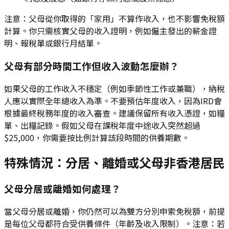
注意：父母從你取得的「家用」不算作收入，也不影響免稅額
計算。你只需核實父母的收入證明，例如僱主發出的薪金證
明、報稅單或銀行月結單。
父母有部分時間工作但收入波動怎麼辦？
如果父母的工作收入不穩定（例如季節性工作或兼職），納稅
人應以實際全年總收入為準。不要預估年度收入，因為IRD會
根據最終稅務年度的收入審查。建議保留所有收入憑證，如糧
單、出糧記錄。假如父母在課稅年度中途收入突然超過
$25,000，你需要按比例計算該段時間的供養期數。
特殊情況：分居、離婚或父母非香港居民
父母分居或離婚如何處理？
當父母分居或離婚，你仍然可以為雙方分別申索免稅額，前提
是每位父母都符合受供養條件（年齡及收入限制）。注意：若