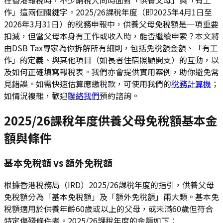
作」這兩個關鍵字。2025/26課稅年度（即2025年4月1日至
2026年3月31日）的稅務申報中，供養父母免稅額是一項重要
扣減，但當父母本身有工作或收入時，能否繼續申索？本文將
由DSB Tax專家為你拆解所有細則，包括免稅額金額、「有工
作」的定義、與其他項目（如長者住宿照顧開支）的互動，以
及如何正確填寫報稅表。我們亦會提供實用案例，助你避免常
見錯誤。如需快速估算應繳稅款，可使用我們的
稅務計算機
；
如情況複雜，歡迎
聯絡我們
預約諮詢。
2025/26課稅年度供養父母免稅額基本金
額與條件
基本免稅額 vs 額外免稅額
根據香港稅務局（IRD）2025/26課稅年度的指引，供養父母
免稅額分為「基本免稅額」及「額外免稅額」兩大類。基本免
稅額適用於供養年齡60歲或以上的父母，或未滿60歲但符合
特定傷殘條件者。2025/26課稅年度的金額如下：