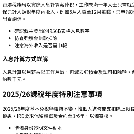
香港稅務局以實際入息計算薪俸稅，工作未滿一年人士只需就受
保只計入課稅年度內收入。例如5月入職至12月離職，只申報8
出查詢信。
確認僱主發出的IR56B表格入息數字
檢查強積金供款扣除
注意海外收入是否需申報
入息計算方式詳解
入息計算以月薪乘以工作月數，再減去強積金及認可扣除額。使
約數千元。
2025/26課稅年度特別注意事項
2025/26年度基本免稅額維持不變，惟個人進修開支扣除
優惠。IRD要求保留糧單及合約至少6年，以備審核。
準備身份證明文件副本