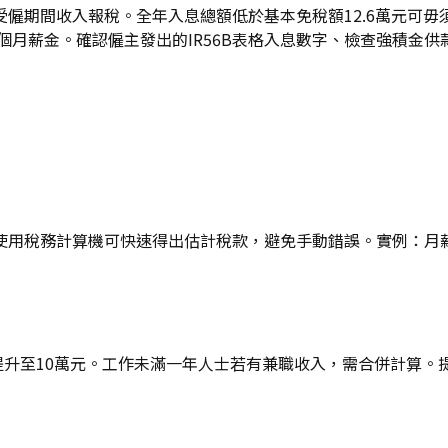
僱期間收入報稅。全年入息總額低於基本免稅額12.6萬元可
個月薪金。確認僱主發出的IR56B表格入息數字、檢查強積金供
用稅務計算機可快速得出估計稅款，避免手動錯誤。實例：月薪
上限提升至10萬元。工作未滿一年人士若有兼職收入，需合併計算