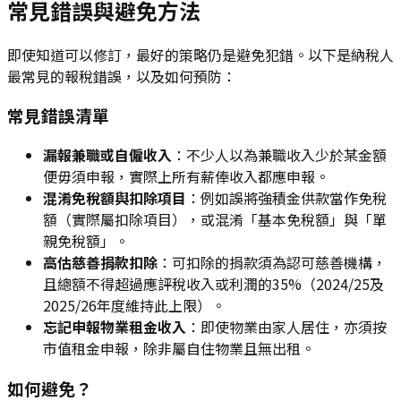
常見錯誤與避免方法
即使知道可以修訂，最好的策略仍是避免犯錯。以下是納稅人
最常見的報稅錯誤，以及如何預防：
常見錯誤清單
漏報兼職或自僱收入
：不少人以為兼職收入少於某金額
便毋須申報，實際上所有薪俸收入都應申報。
混淆免稅額與扣除項目
：例如誤將強積金供款當作免稅
額（實際屬扣除項目），或混淆「基本免稅額」與「單
親免稅額」。
高估慈善捐款扣除
：可扣除的捐款須為認可慈善機構，
且總額不得超過應評稅收入或利潤的35%（2024/25及
2025/26年度維持此上限）。
忘記申報物業租金收入
：即使物業由家人居住，亦須按
市值租金申報，除非屬自住物業且無出租。
如何避免？