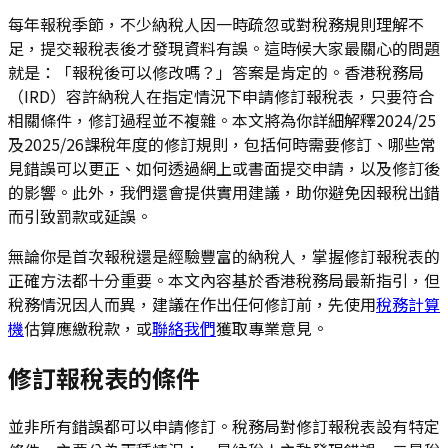
每年報稅季節，不少納稅人因一時疏忽或對稅務規則理解不
足，提交報稅表後才發現資料有誤。這時候大家最關心的問題
就是：「報稅後可以修改嗎？」答案是肯定的。香港稅務局
（IRD）容許納稅人在指定情況下申請修訂報稅表，只要符合
相關條件，修訂過程並不複雜。本文將為你詳細解釋2024/25
及2025/26課稅年度的修訂規則，包括何時需要修訂、哪些常
見錯誤可以更正、如何透過網上或書面提交申請，以及修訂後
的影響。此外，我們還會提供實用建議，助你避免因報稅出錯
而引致罰款或延誤。
無論你是首次報稅還是經驗豐富的納稅人，掌握修訂報稅表的
正確方法都十分重要。本文內容基於香港稅務局最新指引，但
稅務情況因人而異，建議在作出任何修訂前，先使用
稅務計算
機
估算應繳稅款，或
聯絡我們
獲取專業意見。
修訂報稅表的條件
並非所有錯誤都可以申請修訂。稅務局對修訂報稅表設有特定