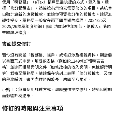
使用「稅務易」（eTax）帳戶是最快捷的方式。登入後，選
擇「修訂報稅表」，然後按指示填寫需要修改的項目。系統會
自動計算新的應繳稅款，並讓你預覽修訂後的報稅表。確認無
誤後提交，稅務局一般會在兩至四星期內處理。2024/25及
2025/26課稅年度的網上修訂功能與往年相似，納稅人可隨時
查閱處理進度。
書面提交修訂
若你沒有開設「稅務易」帳戶，或修訂涉及複雜資料，則需要
以書面形式申請。填妥IR表格（例如IR1249修訂報稅表表
格）並連同相關證明文件（如修改後的收入證明、免稅額證明
等）郵寄至稅務局。請確保在信封上註明「修訂報稅表」及你
的稅務編號。書面處理時間較長，約四至八星期。
小貼士：無論使用哪種方式，都應盡快提交修訂，避免因逾期
而影響評稅結果。
修訂的時限與注意事項