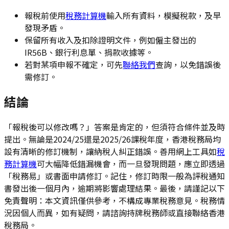
報稅前使用
稅務計算機
輸入所有資料，模擬稅款，及早
發現矛盾。
保留所有收入及扣除證明文件，例如僱主發出的
IR56B、銀行利息單、捐款收據等。
若對某項申報不確定，可先
聯絡我們
查詢，以免錯誤後
需修訂。
結論
「報稅後可以修改嗎？」答案是肯定的，但須符合條件並及時
提出。無論是2024/25還是2025/26課稅年度，香港稅務局均
設有清晰的修訂機制，讓納稅人糾正錯誤。善用網上工具如
稅
務計算機
可大幅降低錯漏機會，而一旦發現問題，應立即透過
「稅務易」或書面申請修訂。記住，修訂時限一般為評稅通知
書發出後一個月內，逾期將影響處理結果。最後，請謹記以下
免責聲明：本文資訊僅供參考，不構成專業稅務意見。稅務情
況因個人而異，如有疑問，請諮詢持牌稅務師或直接聯絡香港
稅務局。