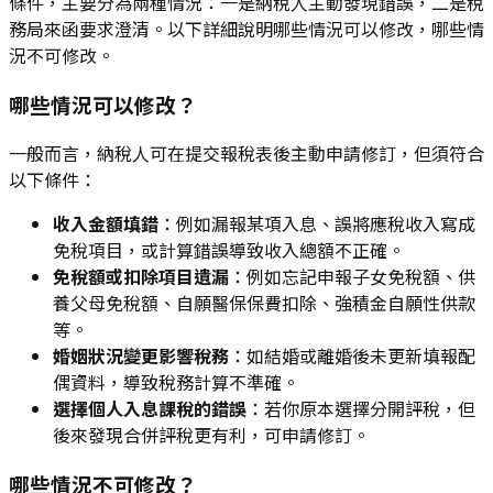
條件，主要分為兩種情況：一是納稅人主動發現錯誤，二是稅
務局來函要求澄清。以下詳細說明哪些情況可以修改，哪些情
況不可修改。
哪些情況可以修改？
一般而言，納稅人可在提交報稅表後主動申請修訂，但須符合
以下條件：
收入金額填錯
：例如漏報某項入息、誤將應稅收入寫成
免稅項目，或計算錯誤導致收入總額不正確。
免稅額或扣除項目遺漏
：例如忘記申報子女免稅額、供
養父母免稅額、自願醫保保費扣除、強積金自願性供款
等。
婚姻狀況變更影響稅務
：如結婚或離婚後未更新填報配
偶資料，導致稅務計算不準確。
選擇個人入息課稅的錯誤
：若你原本選擇分開評稅，但
後來發現合併評稅更有利，可申請修訂。
哪些情況不可修改？