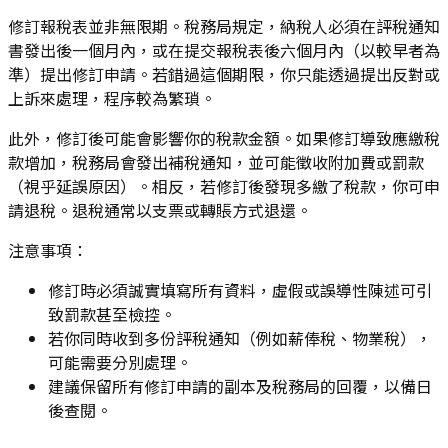
修訂報稅表並非無限期。稅務局規定，納稅人必須在評稅通知
書發出後一個月內，或在提交報稅表後六個月內（以較早者為
準）提出修訂申請。若錯過這個期限，你只能透過提出反對或
上訴來處理，程序較為繁瑣。
此外，修訂後可能會影響你的稅款金額。如果修訂導致應繳稅
款增加，稅務局會發出補稅通知，並可能徵收附加費或罰款
（視乎延誤原因）。相反，若修訂後發現多繳了稅款，你可申
請退稅。退稅通常以支票或轉賬方式退還。
注意事項：
修訂時必須誠實填寫所有資料，虛假或誤導性陳述可引
致罰款甚至檢控。
若你同時收到多份評稅通知（例如薪俸稅、物業稅），
可能需要分別處理。
建議保留所有修訂申請的副本及稅務局的回覆，以備日
後查閱。