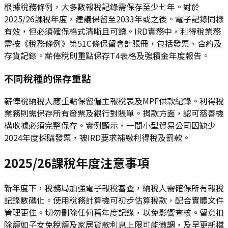
根據稅務條例，大多數報稅記錄需保存至少七年。對於
2025/26課稅年度，建議保留至2033年或之後。電子記錄同樣
有效，但必須確保格式清晰且可讀。IRD實務中，利得稅業務
需按《稅務條例》第51C條保留會計賬冊，包括發票、合約及
存貨記錄。薪俸稅則重點保存T4表格及強積金年度報告。
不同稅種的保存重點
薪俸稅納稅人應重點保留僱主報稅表及MPF供款紀錄。利得稅
業務則需保存所有發票及銀行對賬單。捐款方面，認可慈善機
構收據必須完整保存。實例顯示，一間小型貿易公司因缺少
2024年度採購發票，被IRD要求補繳利得稅及罰款。
2025/26課稅年度注意事項
新年度下，稅務局加強電子報稅審查，納稅人需確保所有報稅
記錄數碼化。使用稅務計算機可初步估算稅款，配合實體文件
管理更佳。切勿刪除任何舊年度記錄，以免影響查核。留意扣
除額如子女免稅額及家居貸款利息上限可能微調，及早更新檔