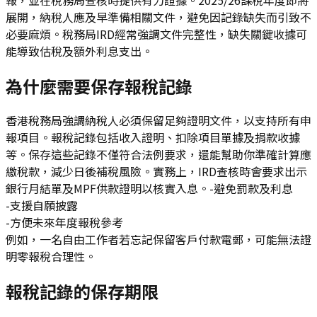
展開，納稅人應及早準備相關文件，避免因記錄缺失而引致不
必要麻煩。稅務局IRD經常強調文件完整性，缺失關鍵收據可
能導致估稅及額外利息支出。
為什麼需要保存報稅記錄
香港稅務局強調納稅人必須保留足夠證明文件，以支持所有申
報項目。報稅記錄包括收入證明、扣除項目單據及捐款收據
等。保存這些記錄不僅符合法例要求，還能幫助你準確計算應
繳稅款，減少日後補稅風險。實務上，IRD查核時會要求出示
銀行月結單及MPF供款證明以核實入息。-避免罰款及利息
-支援自願披露
-方便未來年度報稅參考
例如，一名自由工作者若忘記保留客戶付款電郵，可能無法證
明零報稅合理性。
報稅記錄的保存期限