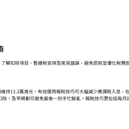
南
申報。了解扣除項目、暫繳稅安排及常見錯誤，避免罰款並優化稅務
稅額維持13.2萬港元。有效運用報稅技巧可大幅減少應課稅入息
扣除。及早規劃可避免最後一刻手忙腳亂。報稅技巧更包括每月