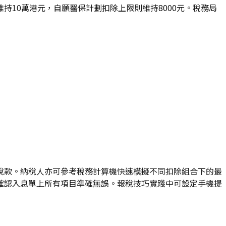
10萬港元，自願醫保計劃扣除上限則維持8000元。稅務局
稅款。納稅人亦可參考稅務計算機快速模擬不同扣除組合下的最
確認入息單上所有項目準確無誤。報稅技巧實踐中可設定手機提