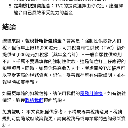
定期檢視投資組合
：TVC的投資選擇由你決定，應選擇
適合自己風險承受能力的基金。
結論
總結來說，
報稅計唔計強積金
？答案是：強制性供款計入扣
稅，但每年上限18,000港元；可扣稅自願性供款（TVC）額外
提供60,000港元扣稅額（與年金合計）。一般自願性供款則
不計。千萬不要漏填你的強制性供款，這是每位打工仔應得的
扣稅項目。同時，如果你是高收入人士，考慮開設TVC帳戶可
以享受更高的稅務優惠。記住，妥善保存所有供款證明，並在
報稅時如實申報。
如需更準確的扣稅估算，請使用我們的
稅務計算機
。如有複雜
情況，歡迎
聯絡我們
預約諮詢。
免責聲明：
本文資訊僅供參考，不構成專業稅務意見。稅務
規則可能隨政府政策變更，請向稅務局或專業顧問查詢最新資
料。