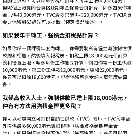
自願性供款，可以喺薪俸稅中扣除，每年上限60,000港元，
但呢個上限係同合資格延期年金保費合併計算。即係如果你年
金已供40,000港元，TVC最多只能再扣20,000港元。TVC嘅資
金要保留到65歲先可以提取（特定情況除外）。
如果我年中轉工，強積金扣稅點計算？
如果你喺一個課稅年度內轉工，你需要將所有僱主嘅強制性供
款總和相加，然後填入報稅表。扣稅上限18,000港元係計算
總和後嘅上限，唔係每份工作獨立計算。例如你第一份工供款
10,000港元，第二份工供款12,000港元，總和22,000港元，
你只可以扣除18,000港元。記得保留所有受託人嘅年度結算
書。
我係高收入人士，強制供款已達上限18,000港元，
仲有冇方法用強積金慳更多稅？
你可以考慮開立可扣稅自願性供款（TVC）帳戶。TVC每年額
外提供最多60,000港元嘅扣稅額（與合資格延期年金合
計）。如果你嘅邊際稅率係17%（最高稅率），最多可以節