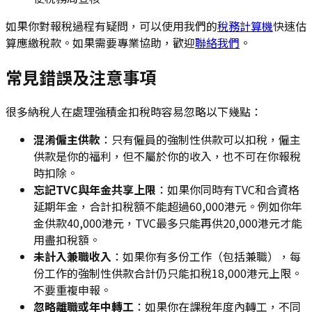
如果你對報稅過程有疑問，可以使用我們的
稅務計算機
快速估
算應繳稅款。如果需要專業協助，歡迎
聯絡我們
。
常見錯誤及注意事項
很多納稅人在處理強積金扣稅時容易忽略以下幾點：
混淆僱主供款
：只有僱員的強制性供款可以扣稅，僱主
供款是你的福利，但不屬於你的收入，也不可在你報稅
時扣除。
忘記TVC與年金共享上限
：如果你同時有TVC和合資格
延期年金，合計扣稅額不能超過60,000港元。例如你年
金供款40,000港元，TVC最多只能再供20,000港元才能
用盡扣稅額。
未計入兼職收入
：如果你有多份工作（包括兼職），每
份工作的強制性供款合計仍只能扣稅18,000港元上限。
不要重複申報。
忽略離職或年中轉工
：如果你在課稅年度內轉工，不同