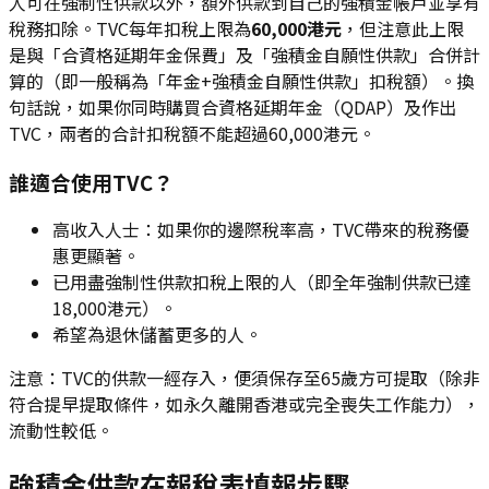
人可在強制性供款以外，額外供款到自己的強積金帳戶並享有
稅務扣除。TVC每年扣稅上限為
60,000港元
，但注意此上限
是與「合資格延期年金保費」及「強積金自願性供款」合併計
算的（即一般稱為「年金+強積金自願性供款」扣稅額）。換
句話說，如果你同時購買合資格延期年金（QDAP）及作出
TVC，兩者的合計扣稅額不能超過60,000港元。
誰適合使用TVC？
高收入人士：如果你的邊際稅率高，TVC帶來的稅務優
惠更顯著。
已用盡強制性供款扣稅上限的人（即全年強制供款已達
18,000港元）。
希望為退休儲蓄更多的人。
注意：TVC的供款一經存入，便須保存至65歲方可提取（除非
符合提早提取條件，如永久離開香港或完全喪失工作能力），
流動性較低。
強積金供款在報稅表填報步驟