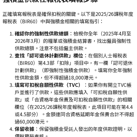
正確填寫報稅表是確保扣稅的關鍵。以下是2025/26課稅年度
報稅表（BIR60）中與強積金相關的填寫指引：
確認你的強制性供款總額
：檢視你全年（2025年4月至
2026年3月）的糧單或強積金結算書，找出僱員強制性
供款總額。注意不包括僱主供款。
查找「認可退休計劃供款」欄位
：在個別人士報稅表
（BIR60）第4.3部「扣除」項目中，有一欄「認可退休
計劃供款」（即強制性強積金供款）。填寫你全年強制
性供款金額，但不得超過18,000港元。
填寫可扣稅自願性供款（TVC）
：如果你有開立TVC帳
戶並進行了供款，這些供款應填入「可扣稅自願性供
款」或「合資格年金保費及可扣稅自願性供款」的相關
欄位（在2025/26課稅年度報稅表，此項目可能在第4.4
或4.5部分）。金額連同合資格延期年金保費合計不得超
過60,000港元。
保留收據
：保留強積金受託人發出的年度供款證明，以
便稅務局查核。