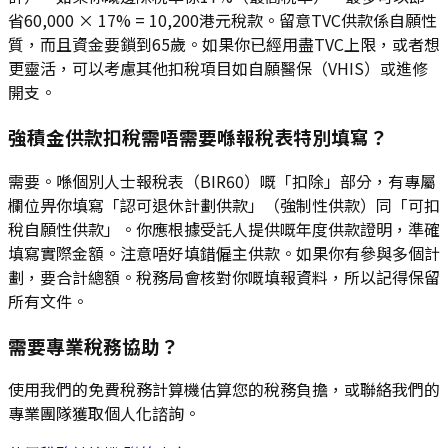
省60,000 × 17% = 10,200港元稅款。留意TVC供款係自願性
質，而且資金要鎖到65歲。如果你已經用盡TVC上限，或者想
更靈活，可以考慮其他扣稅項目如自願醫保（VHIS）或進修
開支。
強積金供款扣稅需唔需要喺報稅表特別填寫？
需要。喺個別人士報稅表（BIR60）嘅「扣除」部分，有專屬
欄位畀你填寫「認可退休計劃供款」（強制性供款）同「可扣
稅自願性供款」。你應根據受託人提供嘅年度供款證明，準確
填寫實際金額。注意唔好填錯僱主供款。如果你有參與多個計
劃，要合計總額。稅務局會核對你嘅填報資料，所以記得保留
所有文件。
需要專業稅務協助？
使用我們的免費稅務計算機估算您的稅務負擔，或聯絡我們的
專業團隊獲取個人化諮詢。