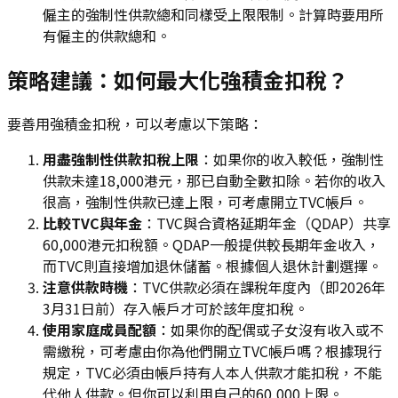
僱主的強制性供款總和同樣受上限限制。計算時要用所
有僱主的供款總和。
策略建議：如何最大化強積金扣稅？
要善用強積金扣稅，可以考慮以下策略：
用盡強制性供款扣稅上限
：如果你的收入較低，強制性
供款未達18,000港元，那已自動全數扣除。若你的收入
很高，強制性供款已達上限，可考慮開立TVC帳戶。
比較TVC與年金
：TVC與合資格延期年金（QDAP）共享
60,000港元扣稅額。QDAP一般提供較長期年金收入，
而TVC則直接增加退休儲蓄。根據個人退休計劃選擇。
注意供款時機
：TVC供款必須在課稅年度內（即2026年
3月31日前）存入帳戶才可於該年度扣稅。
使用家庭成員配額
：如果你的配偶或子女沒有收入或不
需繳稅，可考慮由你為他們開立TVC帳戶嗎？根據現行
規定，TVC必須由帳戶持有人本人供款才能扣稅，不能
代他人供款。但你可以利用自己的60,000上限。