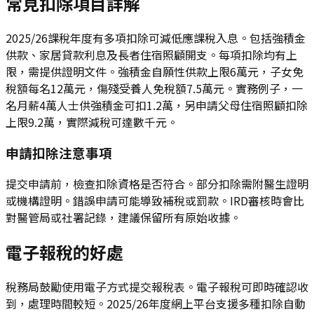
常見扣除項目詳解
2025/26課稅年度有多項扣除可減低應課稅入息。包括強積金
供款、家居貸款利息及長者住宿照顧開支。每項扣除均有上
限，需提供證明文件。強積金自願性供款上限6萬元，子女免
稅額每名12萬元，傷殘受養人免稅額7.5萬元。實務例子，一
名月薪4萬人士供強積金可扣1.2萬，另申請父母住宿照顧扣除
上限9.2萬，實際減稅可達數千元。
申請扣除注意事項
提交申請前，檢查扣除資格是否符合。部分扣除需附醫生證明
或機構證明。錯誤申請可能導致補稅或罰款。IRD審核時會比
對醫管局或社署記錄，建議保留所有原始收據。
電子報稅的好處
稅務局鼓勵使用電子方式提交報稅表。電子報稅可即時確認收
到，處理時間較短。2025/26年度網上平台支援多種扣除自動