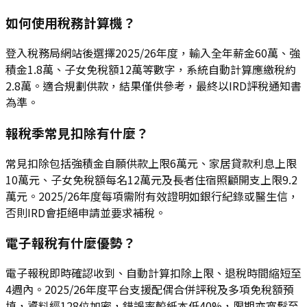
如何使用稅務計算機？
登入稅務局網站後選擇2025/26年度，輸入全年薪金60萬、強
積金1.8萬、子女免稅額12萬等數字，系統自動計算應繳稅約
2.8萬。適合規劃供款，結果僅供參考，最終以IRD評稅通知書
為準。
報稅季常見扣除有什麼？
常見扣除包括強積金自願供款上限6萬元、家居貸款利息上限
10萬元、子女免稅額每名12萬元及長者住宿照顧開支上限9.2
萬元。2025/26年度每項需附有效證明如銀行紀錄或醫生信，
否則IRD會拒絕申請並要求補稅。
電子報稅有什麼優勢？
電子報稅即時確認收到、自動計算扣除上限、退稅時間縮短至
4週內。2025/26年度平台支援配偶合併評稅及多項免稅額預
填，資料經128位加密，錯誤率較紙本低40%，限期亦寬鬆至