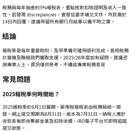
稅務局每年抽查約5%報稅表，重點核對扣除證明及收入一致
性。若發現 discrepancies，會發信要求補交文件，市民需於
14日內回覆。建議保留所有銀行月結單以備不時之需。
結論
報稅季是每年重要時刻，及早準備可確保順利完成。善用稅務
計算機及聯絡我們獲取支援。2025/26年度如有疑問，建議咨
詢專業人士。資訊僅供參考，不構成專業稅務意見
常見問題
2025報稅季何時開始？
2025報稅季於6月1日展開，薪俸稅報稅表由稅務局統一寄
發。網上提交限期為8月31日，紙本為7月31日。納稅人應於
收到表後即收集薪金單及扣除收據，IRD電子平台可即時追蹤
提交狀態。