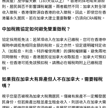
務資產）及停留天數（183天或以上）。香港則採地域來源原
則，居民與否不影響課稅範圍。兩者截然不同：加拿大對全球
收入徵稅，香港僅對源自香港的收入徵稅。因此，即使您在香
港屬永久居民，若在加拿大建立重要聯繫，仍須向CRA報稅。
中加稅務協定如何避免雙重徵稅？
協定採用抵免法：若某項收入在加拿大已繳稅，您可在香港申
報時申請抵免相同金額的稅款，反之亦然。協定還明確特定收
入（如股息、利息、特許權使用費）的課稅權歸屬，避免兩地
同時徵稅。例如，香港居民從加拿大收取股息，加拿大可預扣
稅，但香港可抵免該預扣稅。請務必在報稅時附上已繳稅證
明。
如果我在加拿大有房產但人不在加拿大，需要報稅
嗎？
視乎您是否被視為加拿大稅務居民。僅擁有房產不一定觸發居
民身份，但若房產出租並產生租金收入，則該收入在加拿大需
課稅，即使您非居民亦須申報。非居民可選擇按淨租金收入的