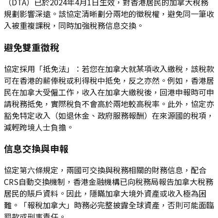
（DTA）已於2024年4月1日生效，對香港居民的加拿大稅務
規劃影響深遠。該協定清晰劃分兩地的徵稅權，避免同一筆收
入被重複課稅，同時加強稅務信息交換。
避免雙重徵稅
協定採用「抵免法」：若您在加拿大就某項收入繳稅，該稅款
可在香港的薪俸稅或利得稅中抵免，反之亦然。例如，香港居
民在加拿大受僱工作，收入在加拿大繳稅後，回港申報時可申
請稅務抵免，實際稅負不會高於兩地較高稅率。此外，協定亦
豁免特定收入（如退休金、政府服務報酬）在來源國的稅項，
減輕跨境人士負擔。
信息交換與申報
協定第六條規定，兩國可交換與稅務相關的財務信息，配合
CRS自動交換機制，香港金融機構已向稅務局報告加拿大稅務
居民的賬戶資料。因此，隱瞞加拿大境外資產或收入極為困
難。「報稅加拿大」時務必完整披露全球資產，否則可能面臨
罰款或刑事責任。