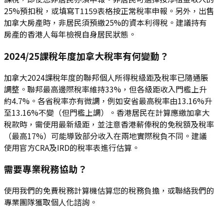
25%預扣稅，或填寫T1159表格按正常稅率申報。另外，出售
加拿大房產時，非居民須預繳25%的資本利得稅。建議持有
房產的香港人每年檢視自身居民狀態。
2024/25課稅年度加拿大稅率有何變動？
加拿大2024課稅年度的聯邦個人所得稅級距及稅率已隨通脹
調整。聯邦最高邊際稅率維持33%，但各級距收入門檻上升
約4.7%。各省稅率亦有微調，例如安省最高稅率由13.16%升
至13.16%不變（但門檻上調）。香港居民在計算應繳加拿大
稅款時，需使用最新級距，並注意香港薪俸稅的免稅額及稅率
（最高17%）可能導致部分收入在兩地實際稅負不同。建議
使用官方CRA及IRD的稅率表進行估算。
需要專業稅務協助？
使用我們的免費稅務計算機估算您的稅務負擔，或聯絡我們的
專業團隊獲取個人化諮詢。