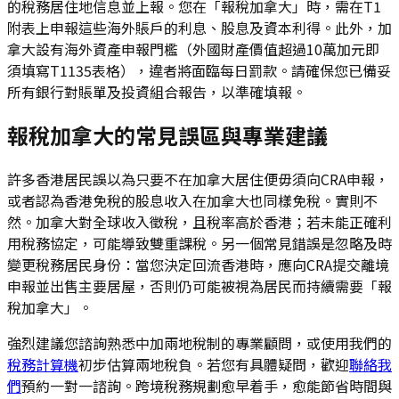
的稅務居住地信息並上報。您在「報稅加拿大」時，需在T1
附表上申報這些海外賬戶的利息、股息及資本利得。此外，加
拿大設有海外資產申報門檻（外國財產價值超過10萬加元即
須填寫T1135表格），違者將面臨每日罰款。請確保您已備妥
所有銀行對賬單及投資組合報告，以準確填報。
報稅加拿大的常見誤區與專業建議
許多香港居民誤以為只要不在加拿大居住便毋須向CRA申報，
或者認為香港免稅的股息收入在加拿大也同樣免稅。實則不
然。加拿大對全球收入徵稅，且稅率高於香港；若未能正確利
用稅務協定，可能導致雙重課稅。另一個常見錯誤是忽略及時
變更稅務居民身份：當您決定回流香港時，應向CRA提交離境
申報並出售主要居屋，否則仍可能被視為居民而持續需要「報
稅加拿大」。
強烈建議您諮詢熟悉中加兩地稅制的專業顧問，或使用我們的
稅務計算機
初步估算兩地稅負。若您有具體疑問，歡迎
聯絡我
們
預約一對一諮詢。跨境稅務規劃愈早着手，愈能節省時間與