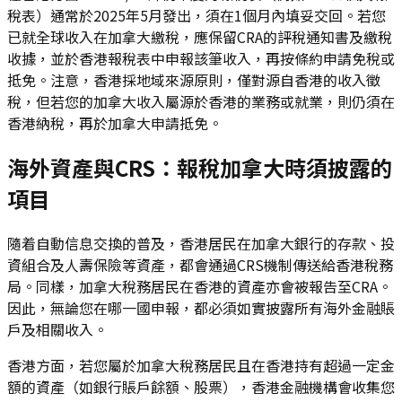
稅表）通常於2025年5月發出，須在1個月內填妥交回。若您
已就全球收入在加拿大繳稅，應保留CRA的評稅通知書及繳稅
收據，並於香港報稅表中申報該筆收入，再按條約申請免稅或
抵免。注意，香港採地域來源原則，僅對源自香港的收入徵
稅，但若您的加拿大收入屬源於香港的業務或就業，則仍須在
香港納稅，再於加拿大申請抵免。
海外資產與CRS：報稅加拿大時須披露的
項目
隨着自動信息交換的普及，香港居民在加拿大銀行的存款、投
資組合及人壽保險等資產，都會通過CRS機制傳送給香港稅務
局。同樣，加拿大稅務居民在香港的資產亦會被報告至CRA。
因此，無論您在哪一國申報，都必須如實披露所有海外金融賬
戶及相關收入。
香港方面，若您屬於加拿大稅務居民且在香港持有超過一定金
額的資產（如銀行賬戶餘額、股票），香港金融機構會收集您