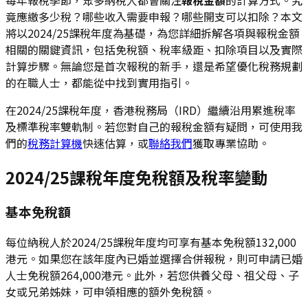
竟應繳多少稅？哪些收入需要申報？哪些開支可以扣除？本文
將以2024/25課稅年度為基礎，為您詳細拆解各項與報稅金額
相關的關鍵資訊，包括免稅額、稅率級距、扣除項目以及實際
計算步驟。無論您是首次報稅的新手，還是希望優化稅務規劃
的在職人士，都能從中找到實用指引。
在2024/25課稅年度，香港稅務局（IRD）繼續沿用累進稅率
及標準稅率雙軌制。若您對自己的報稅金額有疑問，可使用我
們的
稅務計算機
快速估算，或
聯絡我們
獲取專業協助。
2024/25課稅年度免稅額及稅率變動
基本免稅額
每位納稅人於2024/25課稅年度均可享有基本免稅額132,000
港元。如果您在該年度內已婚並選擇合併報稅，則可申請已婚
人士免稅額264,000港元。此外，若您供養父母、祖父母、子
女或兄弟姊妹，可申領相應的額外免稅額。