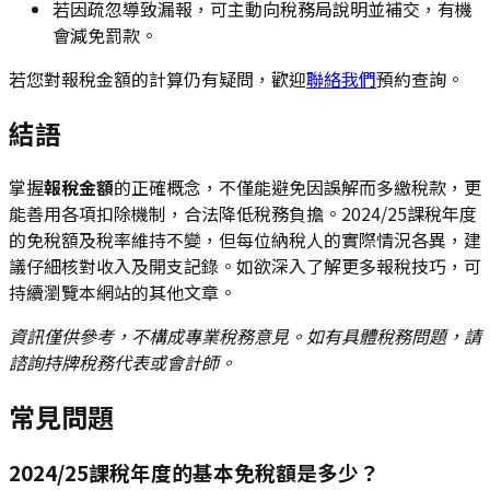
若因疏忽導致漏報，可主動向稅務局說明並補交，有機
會減免罰款。
若您對報稅金額的計算仍有疑問，歡迎
聯絡我們
預約查詢。
結語
掌握
報稅金額
的正確概念，不僅能避免因誤解而多繳稅款，更
能善用各項扣除機制，合法降低稅務負擔。2024/25課稅年度
的免稅額及稅率維持不變，但每位納稅人的實際情況各異，建
議仔細核對收入及開支記錄。如欲深入了解更多報稅技巧，可
持續瀏覽本網站的其他文章。
資訊僅供參考，不構成專業稅務意見。如有具體稅務問題，請
諮詢持牌稅務代表或會計師。
常見問題
2024/25課稅年度的基本免稅額是多少？