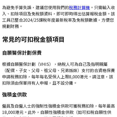
為避免手算失誤，建議您使用我們的
稅務計算機
。只需輸入收
入、扣除項目及免稅額資料，即可即時得出估算報稅金額。該
工具已整合2024/25課稅年度最新稅率及免稅額數據，方便您
規劃財務。
常見的可扣稅金額項目
自願醫保計劃保費
根據自願醫保計劃（VHIS），納稅人可為自己及指明親屬
（配偶、子女、父母、祖父母、兄弟姊妹）支付的合資格保費
申請稅務扣除，每年每名受保人上限8,000港元。請注意，該
扣除須由保單持有人申報，且不設分攤。
強積金供款
僱員及自僱人士的強制性強積金供款可獲稅務扣除，每年最高
18,000港元。此外，自願性強積金供款（如可扣稅自願性供