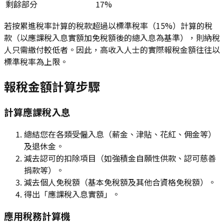
剩餘部分
17%
若按累進稅率計算的稅款超過以標準稅率（15%）計算的稅
款（以應課稅入息實額加免稅額後的總入息為基準），則納稅
人只需繳付較低者。因此，高收入人士的實際報稅金額往往以
標準稅率為上限。
報稅金額計算步驟
計算應課稅入息
總結您在各類受僱入息（薪金、津貼、花紅、佣金等）
及退休金。
減去認可的扣除項目（如強積金自願性供款、認可慈善
捐款等）。
減去個人免稅額（基本免稅額及其他合資格免稅額）。
得出「應課稅入息實額」。
應用稅務計算機