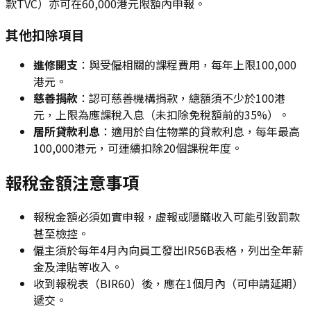
款TVC）亦可在60,000港元限額內申報。
其他扣除項目
進修開支
：與受僱相關的課程費用，每年上限100,000
港元。
慈善捐款
：認可慈善機構捐款，總額須不少於100港
元，上限為應課稅入息（未扣除免稅額前的35%）。
居所貸款利息
：適用於自住物業的貸款利息，每年最高
100,000港元，可連續扣除20個課稅年度。
報稅金額注意事項
報稅金額必須如實申報，虛報或隱瞞收入可能引致罰款
甚至檢控。
僱主須於每年4月內向員工發出IR56B表格，列出全年薪
金及津貼等收入。
收到報稅表（BIR60）後，應在1個月內（可申請延期）
遞交。