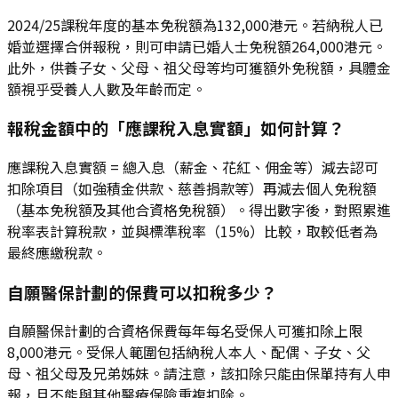
2024/25課稅年度的基本免稅額為132,000港元。若納稅人已
婚並選擇合併報稅，則可申請已婚人士免稅額264,000港元。
此外，供養子女、父母、祖父母等均可獲額外免稅額，具體金
額視乎受養人人數及年齡而定。
報稅金額中的「應課稅入息實額」如何計算？
應課稅入息實額 = 總入息（薪金、花紅、佣金等）減去認可
扣除項目（如強積金供款、慈善捐款等）再減去個人免稅額
（基本免稅額及其他合資格免稅額）。得出數字後，對照累進
稅率表計算稅款，並與標準稅率（15%）比較，取較低者為
最終應繳稅款。
自願醫保計劃的保費可以扣稅多少？
自願醫保計劃的合資格保費每年每名受保人可獲扣除上限
8,000港元。受保人範圍包括納稅人本人、配偶、子女、父
母、祖父母及兄弟姊妹。請注意，該扣除只能由保單持有人申
報，且不能與其他醫療保險重複扣除。