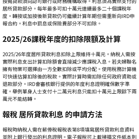
按揭貸款須向認可銀行或財務機構取得。利息須為實際支付的
居所貸款部分。每年最多可扣十萬元連續最多二十個課稅年
度。轉按或加按後新貸款仍可繼續計算年期但需重新向IRD申
報合約。利息中罰息或保險費部分不可扣除。
2025/26課稅年度的扣除限額及計算
2025/26年度居所貸款利息扣除上限維持十萬元。納稅人需按
實際利息支出計算扣除額會直接減少應課稅入息。若夫婦聯名
擁有物業可選擇由一方全數扣除或平均分配。使用稅務計算機
可快速估算扣除後的稅款。實際計算時需扣除任何政府資助或
退款部分。IRD會審核銀行提供的年度利息證明確保數字準
確。舉例單身人士支付十二萬元利息只能扣十萬元上限餘下兩
萬元不能結轉。
報稅 居所貸款利息 的申請方法
報稅時納稅人需在薪俸稅報稅表第8項填寫居所貸款利息資料
並附上銀行發出的利息證明。電子報稅可上載掃描文件紙本則