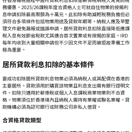
務優惠。2025/26課稅年度合資格人士可就自住物業的按揭利
息申請扣除最高限額為十萬元。此扣除有助減輕稅務負擔但必
須符合多項條件包括物業用途及貸款年期等。納稅人應及早整
理文件避免漏報或錯誤申請。居所貸款利息扣除直接降低應課
稅入息有效節省稅款尤其適合首次置業或有按揭的家庭。IRD
每年均收到大量相關申請但不少因文件不足而被拒故準備工作
極為重要。
居所貸款利息扣除的基本條件
要成功扣除居所貸款利息物業必須為納稅人或其配偶在香港的
主要居所。貸款須用於購買該物業且利息支出需有銀行證明文
件。扣除只適用於薪俸稅或個人入息課稅商業物業則不合資
格。物業須位於香港境內且納稅人需持有業權或聯名業權。貸
款機構必須為認可銀行或財務公司非私人借貸。
合資格貸款類型