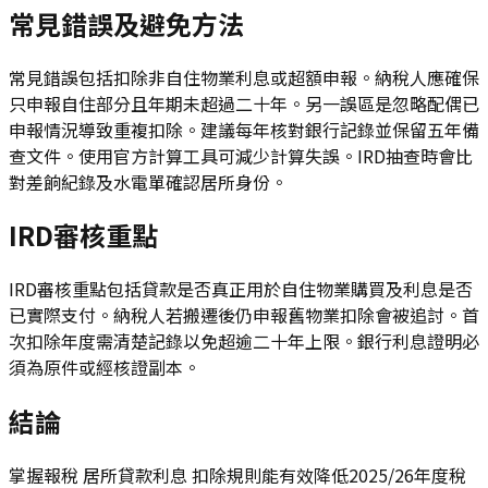
常見錯誤及避免方法
常見錯誤包括扣除非自住物業利息或超額申報。納稅人應確保
只申報自住部分且年期未超過二十年。另一誤區是忽略配偶已
申報情況導致重複扣除。建議每年核對銀行記錄並保留五年備
查文件。使用官方計算工具可減少計算失誤。IRD抽查時會比
對差餉紀錄及水電單確認居所身份。
IRD審核重點
IRD審核重點包括貸款是否真正用於自住物業購買及利息是否
已實際支付。納稅人若搬遷後仍申報舊物業扣除會被追討。首
次扣除年度需清楚記錄以免超逾二十年上限。銀行利息證明必
須為原件或經核證副本。
結論
掌握報稅 居所貸款利息 扣除規則能有效降低2025/26年度稅