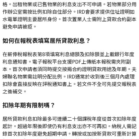
格。出租物業或已售物業的利息支出不可申請。若物業部分用
作辦公室需按比例扣除自住部分。IRD會要求提供住址證明如
水電單證明主要居所身份。首次置業人士需附上貸款合約副本
避免申請被拒。
如何在報稅表填寫居所貸款利息？
在薪俸稅報稅表第8項填寫利息總額及扣除額並上載銀行年度
利息通知書。電子報稅平台支援PDF上傳紙本報稅需夾附副
本。首次申請者須同時提交按揭合約證明貸款用途及年期。夫
婦聯名物業需註明分配比例。IRD通常於收到後三個月內處理
扣除會直接反映在評稅通知書上。若文件不全可先提交報稅表
之後補交。
扣除年期有限制嗎？
居所貸款利息扣除最多可連續二十個課稅年度從首次扣除年度
起計。超過年限後即使仍有利息支出亦不可再扣。納稅人需記
錄首次扣除年度避免超期申請。轉按或加按新貸款可重新計算