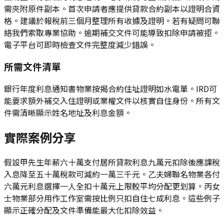
需夾附原件副本。首次申請者應提供貸款合約副本以證明合資
格。建議於報稅前三個月整理所有收據及證明。若有疑問可聯
絡我們索取專業協助。逾期補交文件可能導致扣除申請被拒。
電子平台可即時檢查文件完整度減少錯誤。
所需文件清單
銀行年度利息通知書物業按揭合約住址證明如水電單。IRD可
能要求額外補交入住證明或業權文件以核實自住身份。所有文
件需清晰顯示姓名地址及利息金額。
實際案例分享
假設甲先生年薪六十萬支付居所貸款利息九萬元扣除後應課稅
入息降至五十萬稅款可減約一萬三千元。乙夫婦聯名物業各付
六萬元利息選擇一人全扣十萬元上限較平均分配更划算。丙女
士物業部分用作工作室需按比例只扣自住七成利息。這些例子
顯示正確分配及文件準備能最大化扣除效益。