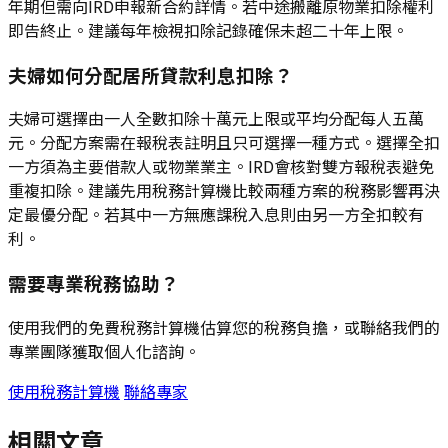
年期但需向IRD申報新合約詳情。若中途搬離原物業扣除權利
即告終止。建議每年檢視扣除記錄確保未超二十年上限。
夫婦如何分配居所貸款利息扣除？
夫婦可選擇由一人全數扣除十萬元上限或平均分配每人五萬
元。分配方案需在報稅表註明且只可選擇一種方式。選擇全扣
一方須為主要借款人或物業業主。IRD會核對雙方報稅表避免
重複扣除。建議先用稅務計算機比較兩種方案的稅務影響再決
定最優分配。若其中一方無應課稅入息則由另一方全扣較有
利。
需要專業稅務協助？
使用我們的免費稅務計算機估算您的稅務負擔，或聯絡我們的
專業團隊獲取個人化諮詢。
使用稅務計算機
聯絡專家
相關文章